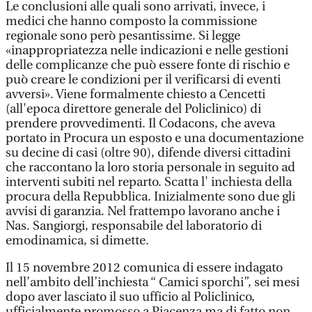
Le conclusioni alle quali sono arrivati, invece, i
medici che hanno composto la commissione
regionale sono però pesantissime. Si legge
«inappropriatezza nelle indicazioni e nelle gestioni
delle complicanze che può essere fonte di rischio e
può creare le condizioni per il verificarsi di eventi
avversi». Viene formalmente chiesto a Cencetti
(all'epoca direttore generale del Policlinico) di
prendere provvedimenti. Il Codacons, che aveva
portato in Procura un esposto e una documentazione
su decine di casi (oltre 90), difende diversi cittadini
che raccontano la loro storia personale in seguito ad
interventi subiti nel reparto. Scatta l' inchiesta della
procura della Repubblica. Inizialmente sono due gli
avvisi di garanzia. Nel frattempo lavorano anche i
Nas. Sangiorgi, responsabile del laboratorio di
emodinamica, si dimette.
Il 15 novembre 2012 comunica di essere indagato
nell’ambito dell’inchiesta “ Camici sporchi”, sei mesi
dopo aver lasciato il suo ufficio al Policlinico,
ufficialmente promosso a Piacenza ma di fatto non