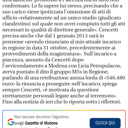
confermato. Lo fa sapere lui stesso, precisando che a
suo carico viene ipotizzata l’omissione di atti di
ufficio «relativamente ad un unico studio (giudicato
clandestino) sul quale non avrei compiuto tutti gli atti
necessari in qualità di direttore generale». Cencetti
precisa anche che dal 1 gennaio 2013 sarà in
pensione «avendo rinunciato al mio attuale incarico
in regione in data 31 ottobre, precedentemente ai
provvedimenti della magistratura». Sull’incarico a
piacenza, assunto da Cencetti dopo
l’avvicendamento a Modena con Licia Petropulacos,
aveva puntato il dito il gruppo M5s in Regione,
parlando di una retribuzione annua lorda di «546.480
euro» la rinuncia a proseguire nell’incarico, spiega
sempre Cencetti, «è motivata da questioni
strettamente personali legate anche al terremoto».
Fino alla notizia di ieri che lo riporta sotto i riflettori.
Non lasciare decidere l'algoritmo:
CLICCA QUI
scegli
Gazzetta di Modena