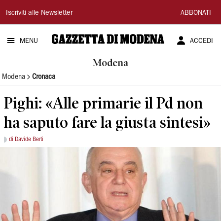
Gazzetta
Iscriviti alle Newsletter
ABBONATI
di
MENU
ACCEDI
Modena
Modena
Modena
Cronaca
Pighi: «Alle primarie il Pd non
ha saputo fare la giusta sintesi»
di Davide Berti