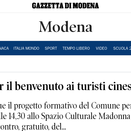
Modena
NACA
ITALIA MONDO
SPORT
TEMPO LIBERO
VIDEO
SCUOLA 
 il benvenuto ai turisti cines
l progetto formativo del Comune per 
lle 14,30 allo Spazio Culturale Madonna
tro, gratuito, del...