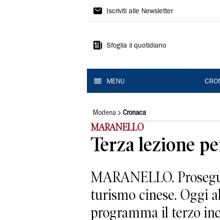
Gazzetta
Iscriviti alle Newsletter
di
Modena
Sfoglia il quotidiano
MENU
CRO
Modena
Cronaca
MARANELLO
Terza lezione per
MARANELLO. Prosegue i
turismo cinese. Oggi a
programma il terzo incon