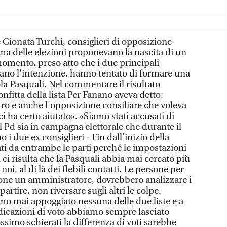
 Gionata Turchi, consiglieri di opposizione
ma delle elezioni proponevano la nascita di un
momento, preso atto che i due principali
ano l'intenzione, hanno tentato di formare una
aola Pasquali. Nel commentare il risultato
onfitta della lista Per Fanano aveva detto:
ro e anche l'opposizione consiliare che voleva
ci ha certo aiutato». «Siamo stati accusati di
el Pd sia in campagna elettorale che durante il
i due ex consiglieri - Fin dall’inizio della
i da entrambe le parti perché le impostazioni
ci risulta che la Pasquali abbia mai cercato più
oi, al di là dei flebili contatti. Le persone per
ione un amministratore, dovrebbero analizzare i
partire, non riversare sugli altri le colpe.
o mai appoggiato nessuna delle due liste e a
dicazioni di voto abbiamo sempre lasciato
ossimo schierati la differenza di voti sarebbe