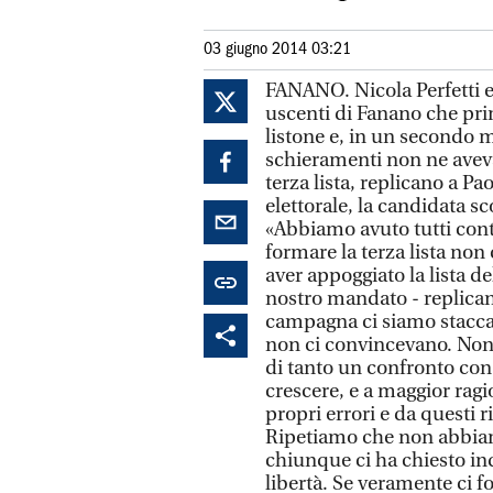
03 giugno 2014 03:21
FANANO. Nicola Perfetti e
uscenti di Fanano che pri
listone e, in un secondo 
schieramenti non ne avev
terza lista, replicano a P
elettorale, la candidata sc
«Abbiamo avuto tutti cont
formare la terza lista non 
aver appoggiato la lista d
nostro mandato - replicano 
campagna ci siamo staccat
non ci convincevano. Non 
di tanto un confronto con n
crescere, e a maggior rag
propri errori e da questi ri
Ripetiamo che non abbiam
chiunque ci ha chiesto in
libertà. Se veramente ci f