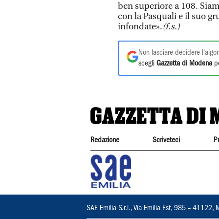
ben superiore a 108. Siam
con la Pasquali e il suo g
infondate».
(f.s.)
Non lasciare decidere l'algor
scegli
Gazzetta di Modena
pe
Redazione
Scriveteci
P
SAE Emilia S.r.l., Via Emilia Est, 985 – 411