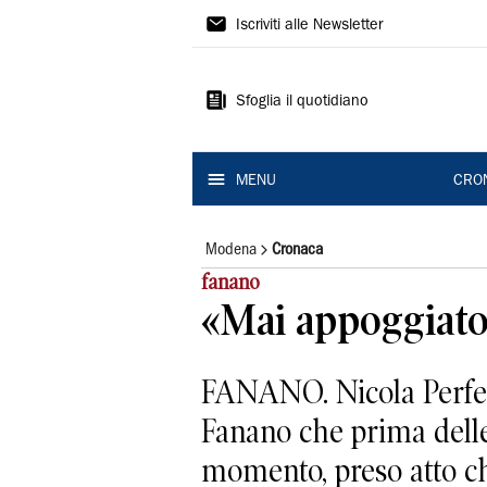
Gazzetta
Iscriviti alle Newsletter
di
Modena
Sfoglia il quotidiano
MENU
CRO
Modena
Cronaca
fanano
«Mai appoggiato 
FANANO. Nicola Perfett
Fanano che prima delle
momento, preso atto che