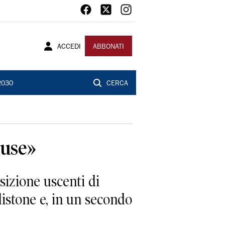
ACCEDI
ABBONATI
2030
CERCA
cuse»
sizione uscenti di
istone e, in un secondo