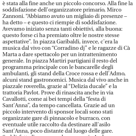
è stata alla fine anche un piccolo concorso. Alla fine la
soddisfazione dell'organizzatore primario, Mirco
Zannoni. “Abbiamo avuto un migliaio di presenze –
ha detto – e questo ci riempie di soddisfazione.
Avevamo iniziato senza tanti obiettivi, alla buona:
questo forse ci ha premiato oltre le nostre stesse
aspettative”. In piazza Garibaldi, invece, c'era la
musica dal vivo con “Corradino dj” e le ragazze di Cà
Marta a dare spettacolo per un intrattenimento
generale. In piazza Martiri partigiani il resto del
programma principale con le bancarelle degli
ambulanti, gli stand della Croce rossa e dell'Admo,
alcuni stand gastronomici. Musica dal vivo anche in
piazzale roverella, grazie al “Delizia ducale” e la
trattoria Pavlot. Prove di rinascita anche in via
Cavallotti, come ai bei tempi della “festa di
Sant'Anna”, da tempo cancellata. Grazie ad un
piccolo intervento di sponsor locali sono stati
organizzate gare di pinnacolo e burraco, con
eventuale utile raccolto da destinare all'asilo
Sant'Anna, poco distante dal luogo delle gare.