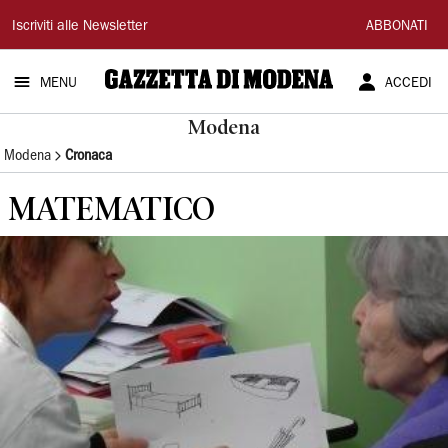
Gazzetta
Iscriviti alle Newsletter
ABBONATI
di
MENU
ACCEDI
Modena
Modena
Modena
Cronaca
MATEMATICO