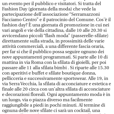
un evento per il pubblico e visitatori. Si tratta del
Fashion Day (giornata della moda) che vede la
partecipazione dell'associazione “Serramazzoni
Facciamo Centro” e il patrocinio del Comune. Cos'è il
fashion day? È una giornata di promozione in cui nei
vari angoli e vie della cittadina, dalle 10 alle 20.30 si
avvicendano piccoli “flash moda” (passerelle-sfilate)
direttamente sulla strada, in prossimità delle varie
attività commerciali, a una differente fascia oraria,
per far si che il pubblico possa seguire ognuno dei
nove appuntamenti programmati. Si parte alle 10 di
mattina in via Roma con la sfilata di gioielli, per poi
passare alle 11 alla sfilata bimbi . Si riparte alle 15.30
con aperitivi e buffet e sfilate boutique donna,
pellicceria e successivamente sportswear. Alle 19, in
via Serra Vecchia, la sfilata di acconciature e estetica e
finale alle 20 circa con un'altra sfilata di acconciature
e decorazioni floreali. Ogni appuntamento moda è in
un luogo, via o piazza diverso ma facilmente
raggiungibile a piedi in pochi minuti. Al termine di
ognuna delle nove sfilate ci sarà un cocktail, una