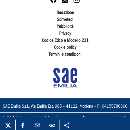
Redazione
Scriveteci
Pubblicità
Privacy
Codice Etico e Modello 231
Cookie policy
Termini e condizioni
SAE Emilia S.r.l., Via Emilia Est, 985 – 41122, Modena – PI 04155780366
I diritti delle immagini e dei testi sono riservati. È espressamente vietata la
loro riproduzione con qualsiasi mezzo e l'adattamento totale o parziale.