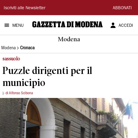
Gazzetta
Iscriviti alle Newsletter
ABBONATI
di
MENU
ACCEDI
Modena
Modena
Modena
Cronaca
sassuolo
Puzzle dirigenti per il
municipio
di Alfonso Scibona