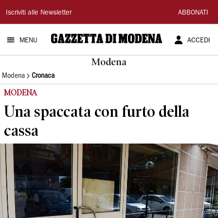
Gazzetta
Iscriviti alle Newsletter
ABBONATI
di
MENU
ACCEDI
Modena
Modena
Modena
Cronaca
MODENA
Una spaccata con furto della
cassa