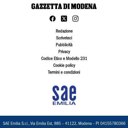
Redazione
Scriveteci
Pubblicità
Privacy
Codice Etico e Modello 231
Cookie policy
Termini e condizioni
SAE Emilia S.r.l., Via Emilia Est, 985 – 41122, Modena – PI 04155780366