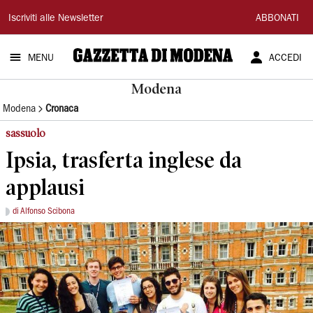
Gazzetta
Iscriviti alle Newsletter
ABBONATI
di
MENU
ACCEDI
Modena
Modena
Modena
Cronaca
sassuolo
Ipsia, trasferta inglese da
applausi
di Alfonso Scibona