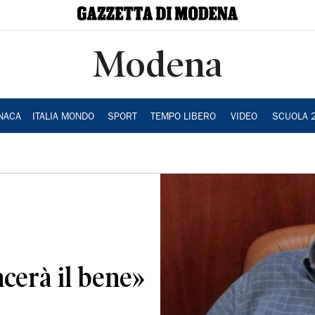
Modena
NACA
ITALIA MONDO
SPORT
TEMPO LIBERO
VIDEO
SCUOLA 
cerà il bene»