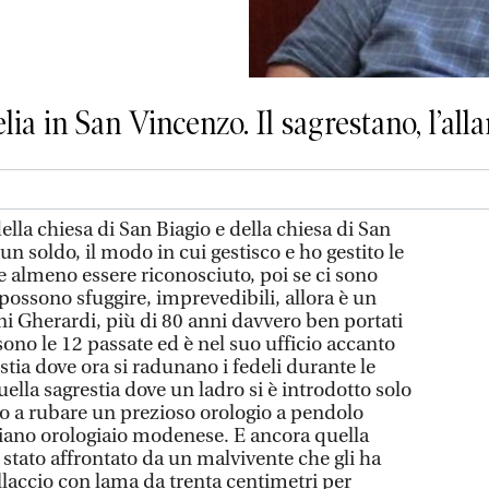
elia in San Vincenzo. Il sagrestano, l’al
 della chiesa di San Biagio e della chiesa di San
 soldo, il modo in cui gestisco e ho gestito le
e almeno essere riconosciuto, poi se ci sono
 possono sfuggire, imprevedibili, allora è un
ni Gherardi, più di 80 anni davvero ben portati
sono le 12 passate ed è nel suo ufficio accanto
estia dove ora si radunano i fedeli durante le
uella sagrestia dove un ladro si è introdotto solo
o a rubare un prezioso orologio a pendolo
giano orologiaio modenese. E ancora quella
è stato affrontato da un malvivente che gli ha
laccio con lama da trenta centimetri per