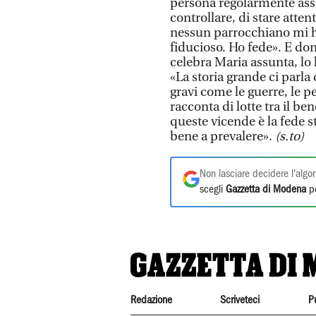
persona regolarmente assun
controllare, di stare atten
nessun parrocchiano mi h
fiducioso. Ho fede». E don 
celebra Maria assunta, lo
«La storia grande ci parla d
gravi come le guerre, le p
racconta di lotte tra il be
queste vicende è la fede s
bene a prevalere».
(s.to)
Non lasciare decidere l'algor
scegli
Gazzetta di Modena
pe
Redazione
Scriveteci
P