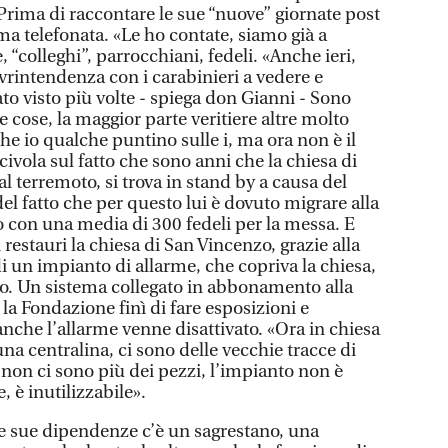
 Prima di raccontare le sue “nuove” giornate post
ma telefonata. «Le ho contate, siamo già a
, “colleghi”, parrocchiani, fedeli. «Anche ieri,
sovrintendenza con i carabinieri a vedere e
ato visto più volte - spiega don Gianni - Sono
te cose, la maggior parte veritiere altre molto
e io qualche puntino sulle i, ma ora non è il
ivola sul fatto che sono anni che la chiesa di
l terremoto, si trova in stand by a causa del
el fatto che per questo lui è dovuto migrare alla
con una media di 300 fedeli per la messa. E
 restauri la chiesa di San Vincenzo, grazie alla
i un impianto di allarme, che copriva la chiesa,
ro. Un sistema collegato in abbonamento alla
la Fondazione finì di fare esposizioni e
 anche l’allarme venne disattivato. «Ora in chiesa
una centralina, ci sono delle vecchie tracce di
 non ci sono più dei pezzi, l’impianto non è
, è inutilizzabile».
e sue dipendenze c’è un sagrestano, una