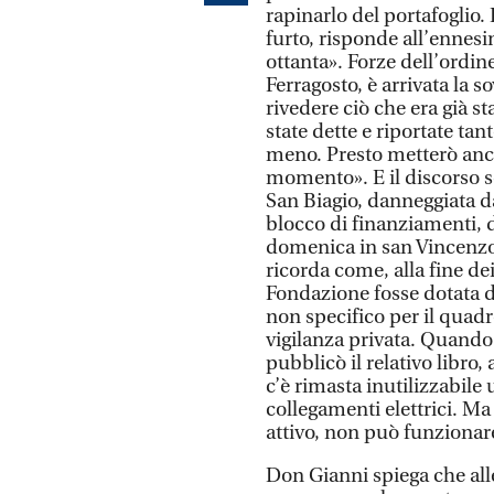
rapinarlo del portafoglio.
furto, risponde all’ennesi
ottanta». Forze dell’ordine
Ferragosto, è arrivata la 
rivedere ciò che era già st
state dette e riportate tan
meno. Presto metterò anch
momento». E il discorso sc
San Biagio, danneggiata da
blocco di finanziamenti, d
domenica in san Vincenzo 
ricorda come, alla fine dei
Fondazione fosse dotata d
non specifico per il quad
vigilanza privata. Quando 
pubblicò il relativo libro,
c’è rimasta inutilizzabile 
collegamenti elettrici. Ma
attivo, non può funzionare
Don Gianni spiega che all