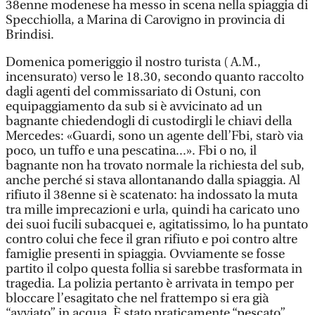
38enne modenese ha messo in scena nella spiaggia di
Specchiolla, a Marina di Carovigno in provincia di
Brindisi.
Domenica pomeriggio il nostro turista ( A.M.,
incensurato) verso le 18.30, secondo quanto raccolto
dagli agenti del commissariato di Ostuni, con
equipaggiamento da sub si è avvicinato ad un
bagnante chiedendogli di custodirgli le chiavi della
Mercedes: «Guardi, sono un agente dell’Fbi, starò via
poco, un tuffo e una pescatina...». Fbi o no, il
bagnante non ha trovato normale la richiesta del sub,
anche perché si stava allontanando dalla spiaggia. Al
rifiuto il 38enne si è scatenato: ha indossato la muta
tra mille imprecazioni e urla, quindi ha caricato uno
dei suoi fucili subacquei e, agitatissimo, lo ha puntato
contro colui che fece il gran rifiuto e poi contro altre
famiglie presenti in spiaggia. Ovviamente se fosse
partito il colpo questa follia si sarebbe trasformata in
tragedia. La polizia pertanto è arrivata in tempo per
bloccare l’esagitato che nel frattempo si era già
“avviato” in acqua. È stato praticamente “pescato”