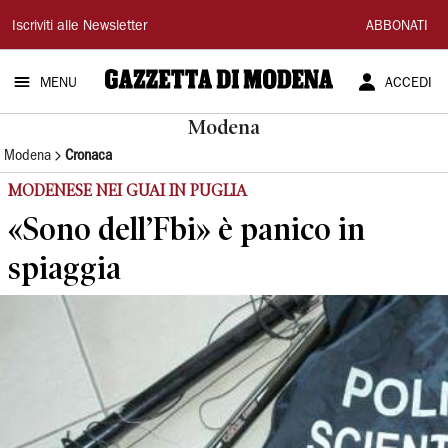
Gazzetta
Iscriviti alle Newsletter
ABBONATI
di
MENU
ACCEDI
Modena
Modena
Modena
Cronaca
MODENESE NEI GUAI IN PUGLIA
«Sono dell’Fbi» è panico in
spiaggia