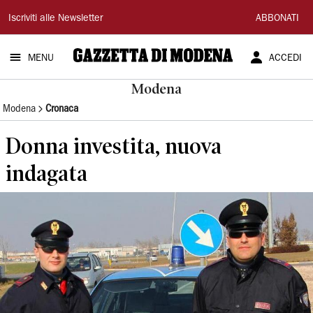
Gazzetta
Iscriviti alle Newsletter
ABBONATI
di
MENU
ACCEDI
Modena
Modena
Modena
Cronaca
Donna investita, nuova
indagata