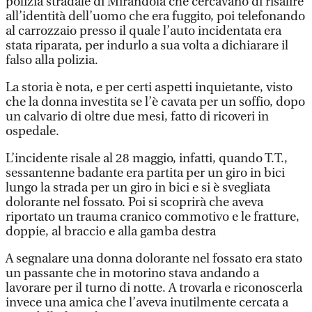
polizia stradale di Mirandola che cercavano di risalire
all’identità dell’uomo che era fuggito, poi telefonando
al carrozzaio presso il quale l’auto incidentata era
stata riparata, per indurlo a sua volta a dichiarare il
falso alla polizia.
La storia è nota, e per certi aspetti inquietante, visto
che la donna investita se l’è cavata per un soffio, dopo
un calvario di oltre due mesi, fatto di ricoveri in
ospedale.
L’incidente risale al 28 maggio, infatti, quando T.T.,
sessantenne badante era partita per un giro in bici
lungo la strada per un giro in bici e si è svegliata
dolorante nel fossato. Poi si scoprirà che aveva
riportato un trauma cranico commotivo e le fratture,
doppie, al braccio e alla gamba destra
A segnalare una donna dolorante nel fossato era stato
un passante che in motorino stava andando a
lavorare per il turno di notte. A trovarla e riconoscerla
invece una amica che l’aveva inutilmente cercata a