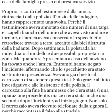
casa della famiglia presso cui prestava servizio.
Proprio i ricordi del testimone e dalla amica,
rintracciati dalla polizia all’inizio delle indagine,
hanno rappresentato una svolta. Perchè il
testimimone aveva annotato due numeri di una targa
e i capelli bianchi dell’uomo che aveva visto andare e
tornare, e l’amica aveva conservato lo specchietto
retrovisore trovato a terra, accanto alla bici distrutta
della badante. Dopo settimane, la polstrada ha
individuato il modello e due possibili proprietari in
zona. Ma quando si è presentata a casa dell’anziano,
ha trovato anche l’amica. Entrambi hanno negato
l’incidente, affermando che lo specchietto era stato
sostituito in precedenza. Avevano già chiesto al
carrozzaio di sostenere questa tesi. Solo grazie al fiuto
investigativo e alle insistenze della polizia, il
carrozzaio alla fine ha ammesso che c’era stata sì una
riparazione precedente, ma ce n’era stata anche una
seconda dopo l’incidente, ad inizio giugno. Non solo.
Il carrozzaio aveva ricevuto telefonate dalla signora L.
perchè raccontasse il falso alla stradale.