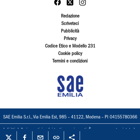
Redazione
Scriveteci
Pubblicità
Privacy
Codice Etico e Modello 231
Cookie policy
Termini e condizioni
SAE Emilia S.r.l., Via Emilia Est, 985 – 41122, Modena – PI 04155780366
I diritti delle immagini e dei testi sono riservati. È espressamente vietata la
loro riproduzione con qualsiasi mezzo e l'adattamento totale o parziale.