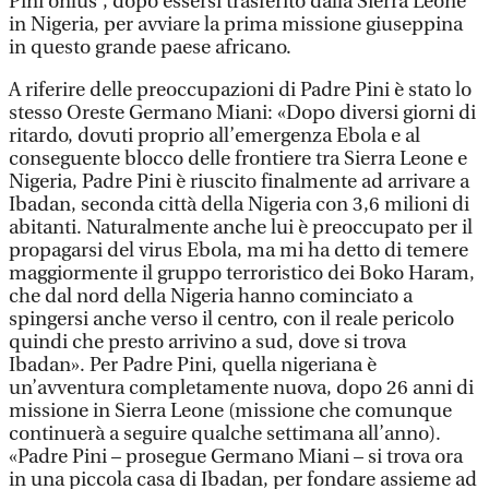
Pini onlus”, dopo essersi trasferito dalla Sierra Leone
in Nigeria, per avviare la prima missione giuseppina
in questo grande paese africano.
A riferire delle preoccupazioni di Padre Pini è stato lo
stesso Oreste Germano Miani: «Dopo diversi giorni di
ritardo, dovuti proprio all’emergenza Ebola e al
conseguente blocco delle frontiere tra Sierra Leone e
Nigeria, Padre Pini è riuscito finalmente ad arrivare a
Ibadan, seconda città della Nigeria con 3,6 milioni di
abitanti. Naturalmente anche lui è preoccupato per il
propagarsi del virus Ebola, ma mi ha detto di temere
maggiormente il gruppo terroristico dei Boko Haram,
che dal nord della Nigeria hanno cominciato a
spingersi anche verso il centro, con il reale pericolo
quindi che presto arrivino a sud, dove si trova
Ibadan». Per Padre Pini, quella nigeriana è
un’avventura completamente nuova, dopo 26 anni di
missione in Sierra Leone (missione che comunque
continuerà a seguire qualche settimana all’anno).
«Padre Pini – prosegue Germano Miani – si trova ora
in una piccola casa di Ibadan, per fondare assieme ad