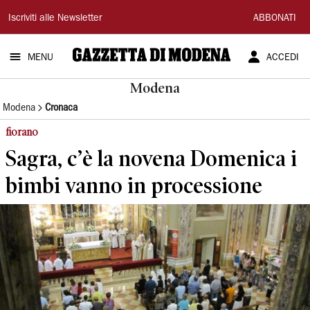
Gazzetta
Iscriviti alle Newsletter
ABBONATI
di
MENU
ACCEDI
Modena
Modena
Modena
Cronaca
fiorano
Sagra, c’è la novena Domenica i
bimbi vanno in processione