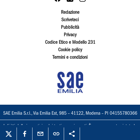
Redazione
Scriveteci
Pubblicità
Privacy
Codice Etico e Modello 231
Cookie policy
Termini e condizioni
SAE Emilia S.r.l., Via Emilia Est, 985 – 41122, Modena – PI 04155780366
I diritti delle immagini e dei testi sono riservati. È espressamente vietata la
loro riproduzione con qualsiasi mezzo e l'adattamento totale o parziale.