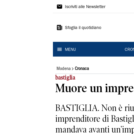
Gazzetta
Iscriviti alle Newsletter
di
Modena
Sfoglia il quotidiano
MENU
CRO
Modena
Cronaca
bastiglia
Muore un imprend
BASTIGLIA. Non è riusc
imprenditore di Bastigl
mandava avanti un’impr