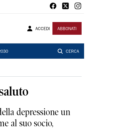
ACCEDI
ABBONATI
2030
CERCA
saluto
della depressione un
me al suo socio,