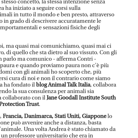
stesso concetto, la stessa intenzione senza
a ha iniziato a seguire corsi sulla
mali in tutto il mondo e ben presto, attraverso
ato in grado di descrivere accuratamente le
mportamentali e sensazioni fisiche degli
noi, ma quasi mai comunichiamo, quasi mai ci
, di quello che sta dietro al suo vissuto. Con gli
n parlo ma comunico - afferma Contri -
a paura e quando proviamo paura non c'è più
omi con gli animali ho scoperto che, più
rsi cura di noi e non il contrario come siamo
a ha fondato il
blog Animal Talk Italia
, collabora
nendo la sua consulenza per animali sia
a collaborato con il
Jane Goodall Institute South
Protection Trust
.
o,
Francia, Danimarca, Stati Uniti, Giappone
lo
one può avvenire anche a distanza, basta
ll'animale. Una volta Andrea è stato chiamato da
un professore universitario che era in