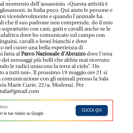
al momento dell'assassinio. «Questa attività è
glosassoni, in Italia poco. Qui aiuto le persone e
pirsi vicendevolmente e quando l'animale ha
 che il suo padrone non comprende, do il mio
o soprattutto con cani, gatti e cavalli anche se le
Sudafrica dove ho comunicato sul campo con
inguini, cavalli e leoni bianchi e dove
to nel cuore una bella esperienza di
 fatta al
Parco Nazionale d'Abruzzo
dove l'orsa
dei messaggi più belli che abbia mai ricevuto:
o le radici uniscono la terra al cielo”. Un
o a tutti noi». Il prossimo 19 maggio ore 21 si
a comunicazione con gli animali presso la Sala
(via Marie Curie, 22/a, Modena). Per
italia@gmail.com
itmo:
CLICCA QUI
r le tue notizie su Google