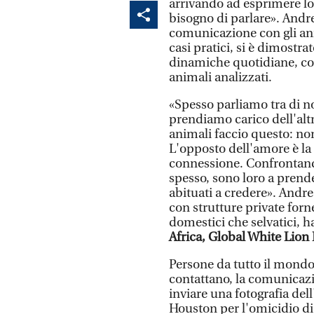
arrivando ad esprimere lo 
bisogno di parlare». Andre
comunicazione con gli ani
casi pratici, si è dimostr
dinamiche quotidiane, co
animali analizzati.
«Spesso parliamo tra di 
prendiamo carico dell'altro
animali faccio questo: no
L'opposto dell'amore è l
connessione. Confrontand
spesso, sono loro a prende
abituati a credere». Andre
con strutture private for
domestici che selvatici, h
Africa, Global White Lion 
Persone da tutto il mond
contattano, la comunicazi
inviare una fotografia de
Houston per l'omicidio di 