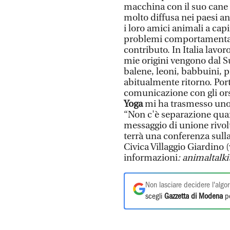
macchina con il suo cane 
molto diffusa nei paesi an
i loro amici animali a ca
problemi comportamentali
contributo. In Italia lavor
mie origini vengono dal 
balene, leoni, babbuini, p
abitualmente ritorno. Por
comunicazione con gli orsi
Yoga
mi ha trasmesso uno 
“Non c'è separazione quand
messaggio di unione rivolt
terrà una conferenza sull
Civica Villaggio Giardino 
informazioni
: animaltalk
Non lasciare decidere l'algor
scegli
Gazzetta di Modena
pe