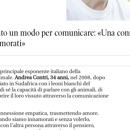
ato un modo per comunicare: «Una con
amorati»
incipale esponente italiano della
imale.
Andrea Contri, 34 anni,
nel 2008, dopo
ato in Sudafrica con i leoni bianchi del
i sé la capacità di parlare con gli animali, di
prire il loro vissuto attraverso la comunicazione
n connessione empatica, trasmettendo amore.
ando siamo innamorati e senza volerlo,
n l'altra persona attraverso il pensiero,