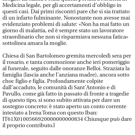
Medicina legale, per gli accertamenti d’obbligo in
questi casi. Dai primi riscontri pare che si sia trattato
di un infarto fulminante. Nonostante non avesse mai
evidenziato problemi di salute: «Non ha mai fatto un
giorno di malattia, ed è sempre stato un lavoratore
straordinario che non si risparmiava nessuna fatica»
sottolinea amara la moglie.
Chiesa di San Bartolomeo gremita mercoledì sera per
il rosario, e tanta commozione anche ieri pomeriggio
al funerale, seguito dalle onoranze Belloi. Straziata la
famiglia (lascia anche l’anziana madre), ancora sotto
choc figlio e figlia. Profondamente colpite
dall’accaduto, le comunità di Sant’Antonio e di
Pavullo, come già fatto in passato di fronte a tragedie
di questo tipo, si sono subito attivata per dare un
sostegno concreto: è stato aperto un conto corrente
intestato a Irena Toma con questo Iban:
IT61X0100566920000000000834 Chiunque può dare
il proprio contributo.l