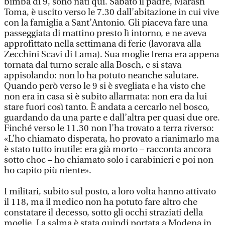
bimba di 9, sono nati qui. Sabato il padre, Marash
Toma, è uscito verso le 7.30 dall’abitazione in cui vive
con la famiglia a Sant’Antonio. Gli piaceva fare una
passeggiata di mattino presto lì intorno, e ne aveva
approfittato nella settimana di ferie (lavorava alla
Zecchini Scavi di Lama). Sua moglie Irena era appena
tornata dal turno serale alla Bosch, e si stava
appisolando: non lo ha potuto neanche salutare.
Quando però verso le 9 si è svegliata e ha visto che
non era in casa si è subito allarmata: non era da lui
stare fuori così tanto. È andata a cercarlo nel bosco,
guardando da una parte e dall’altra per quasi due ore.
Finché verso le 11.30 non l’ha trovato a terra riverso:
«L’ho chiamato disperata, ho provato a rianimarlo ma
è stato tutto inutile: era già morto – racconta ancora
sotto choc – ho chiamato solo i carabinieri e poi non
ho capito più niente».
I militari, subito sul posto, a loro volta hanno attivato
il 118, ma il medico non ha potuto fare altro che
constatare il decesso, sotto gli occhi straziati della
moglie. La salma è stata quindi portata a Modena in