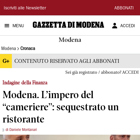
Gazzetta
Iscriviti alle Newsletter
ABBONATI
di
MENU
ACCEDI
Modena
Modena
Modena
Cronaca
G+
CONTENUTO RISERVATO AGLI ABBONATI
Sei già registrato / abbonato? ACCEDI
Indagine della Finanza
Modena. L’impero del
“cameriere”: sequestrato un
ristorante
di Daniele Montanari