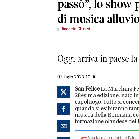
passò”, lo show 
di musica alluvi
Riccardo Chiossi
Oggi arriva in paese l
07 luglio 2023 10:00
San Felice
La Marching Fes
28esima edizione, nato in 
capoluogo. Tutto si concen
quando si esibiranno tante
musica della Romagna colp
formazione olandese dei P
Non lasciare decidere l'algor