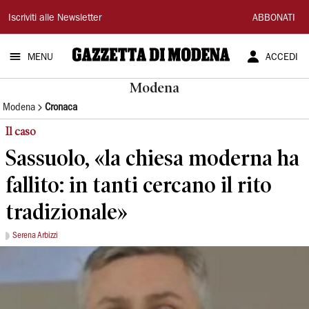
Gazzetta
Iscriviti alle Newsletter
ABBONATI
di
MENU
ACCEDI
Modena
Modena
Modena
Cronaca
Il caso
Sassuolo, «la chiesa moderna ha
fallito: in tanti cercano il rito
tradizionale»
Serena Arbizzi