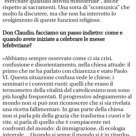
“esercitare qualsiasi attività ministeriale”, anche
rispetto ai sacramenti. Una sorta di “scomunica” che
molto fa discutere, ma che non ha interrotto lo
svolgimento di queste funzioni religiose.
Don Claudio, facciamo un passo indietro: come e
quando avete iniziate a celebrare le messe
lefebvriane?
«Abbiamo sempre osservato come ci sia crisi,
confusione e disorientamento, nella chiesa attuale: il
primo che ne ha parlato con chiarezza e stato Paolo
VI. Questa situazione confusa vede le chiese, i
seminari e i conventi vuoti: quelli che erano il
termometro della vitalità del cattolicesimo non sono
più luoghi frequentati. Il progressivo adeguamento al
mondo non si può non riconoscere che si sia rivelata
una ricetta fallimentare. In gran parte della chiesa
non si parla più della grazia che trasforma i cuori e le
vite, si parla di quello che è compiacente nei
confronti del mondo: di immigrazione, di ecologia
integrale… Quando si segue il mondo si è in ritardo».