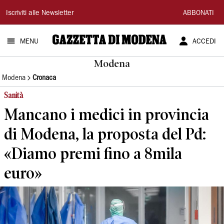
Gazzetta
Iscriviti alle Newsletter
ABBONATI
di
MENU
ACCEDI
Modena
Modena
Modena
Cronaca
Sanità
Mancano i medici in provincia
di Modena, la proposta del Pd:
«Diamo premi fino a 8mila
euro»