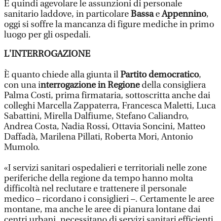
E quindi agevolare le assunzioni di personale
sanitario laddove, in particolare
Bassa
e
Appennino
,
oggi si soffre la mancanza di figure mediche in primo
luogo per gli ospedali.
L'INTERROGAZIONE
È quanto chiede alla giunta il
Partito democratico
,
con una i
nterrogazione in Regione
della consigliera
Palma Costi, prima firmataria, sottoscritta anche dai
colleghi Marcella Zappaterra, Francesca Maletti, Luca
Sabattini, Mirella Dalfiume, Stefano Caliandro,
Andrea Costa, Nadia Rossi, Ottavia Soncini, Matteo
Daffadà, Marilena Pillati, Roberta Mori, Antonio
Mumolo.
«I servizi sanitari ospedalieri e territoriali nelle zone
periferiche della regione da tempo hanno molta
difficoltà nel reclutare e trattenere il personale
medico – ricordano i consiglieri –. Certamente le aree
montane, ma anche le aree di pianura lontane dai
centri urbani, necessitano di servizi sanitari efficienti