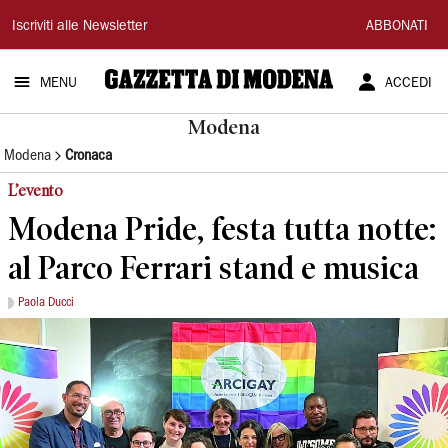
Gazzetta
Iscriviti alle Newsletter
ABBONATI
di
MENU
ACCEDI
Modena
Modena
Modena
Cronaca
L’evento
Modena Pride, festa tutta notte:
al Parco Ferrari stand e musica
Paola Ducci