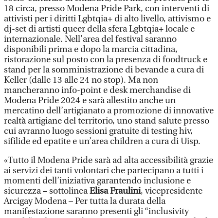
18 circa, presso Modena Pride Park, con interventi di
attivisti per i diritti Lgbtqia+ di alto livello, attivismo e
dj-set di artisti queer della sfera Lgbtqia+ locale e
internazionale. Nell’area del festival saranno
disponibili prima e dopo la marcia cittadina,
ristorazione sul posto con la presenza di foodtruck e
stand per la somministrazione di bevande a cura di
Keller (dalle 13 alle 24 no stop). Ma non
mancheranno info-point e desk merchandise di
Modena Pride 2024 e sarà allestito anche un
mercatino dell’artigianato a promozione di innovative
realtà artigiane del territorio, uno stand salute presso
cui avranno luogo sessioni gratuite di testing hiv,
sifilide ed epatite e un’area children a cura di Uisp.
«Tutto il Modena Pride sarà ad alta accessibilità grazie
ai servizi dei tanti volontari che partecipano a tutti i
momenti dell’iniziativa garantendo inclusione e
sicurezza – sottolinea
Elisa Fraulini
, vicepresidente
Arcigay Modena – Per tutta la durata della
manifestazione saranno presenti gli “inclusivity