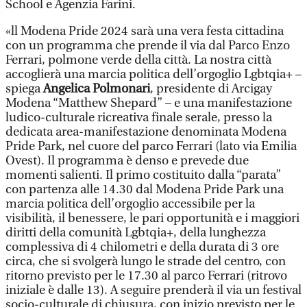
School e Agenzia Farini.
«ll Modena Pride 2024 sarà una vera festa cittadina
con un programma che prende il via dal Parco Enzo
Ferrari, polmone verde della città. La nostra città
accoglierà una marcia politica dell’orgoglio Lgbtqia+ –
spiega
Angelica Polmonari
, presidente di Arcigay
Modena “Matthew Shepard” – e una manifestazione
ludico-culturale ricreativa finale serale, presso la
dedicata area-manifestazione denominata Modena
Pride Park, nel cuore del parco Ferrari (lato via Emilia
Ovest). Il programma è denso e prevede due
momenti salienti. Il primo costituito dalla “parata”
con partenza alle 14.30 dal Modena Pride Park una
marcia politica dell’orgoglio accessibile per la
visibilità, il benessere, le pari opportunità e i maggiori
diritti della comunità Lgbtqia+, della lunghezza
complessiva di 4 chilometri e della durata di 3 ore
circa, che si svolgerà lungo le strade del centro, con
ritorno previsto per le 17.30 al parco Ferrari (ritrovo
iniziale è dalle 13). A seguire prenderà il via un festival
socio-culturale di chiusura, con inizio previsto per le