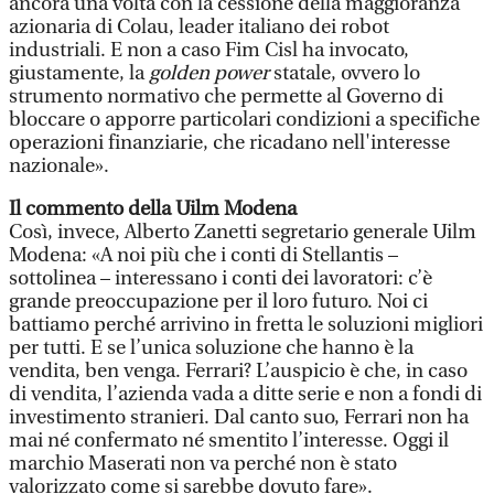
ancora una volta con la cessione della maggioranza
azionaria di Colau, leader italiano dei robot
industriali. E non a caso Fim Cisl ha invocato,
giustamente, la
golden power
statale, ovvero lo
strumento normativo che permette al Governo di
bloccare o apporre particolari condizioni a specifiche
operazioni finanziarie, che ricadano nell'interesse
nazionale».
Il commento della Uilm Modena
Così, invece, Alberto Zanetti segretario generale Uilm
Modena: «A noi più che i conti di Stellantis –
sottolinea – interessano i conti dei lavoratori: c’è
grande preoccupazione per il loro futuro. Noi ci
battiamo perché arrivino in fretta le soluzioni migliori
per tutti. E se l’unica soluzione che hanno è la
vendita, ben venga. Ferrari? L’auspicio è che, in caso
di vendita, l’azienda vada a ditte serie e non a fondi di
investimento stranieri. Dal canto suo, Ferrari non ha
mai né confermato né smentito l’interesse. Oggi il
marchio Maserati non va perché non è stato
valorizzato come si sarebbe dovuto fare».