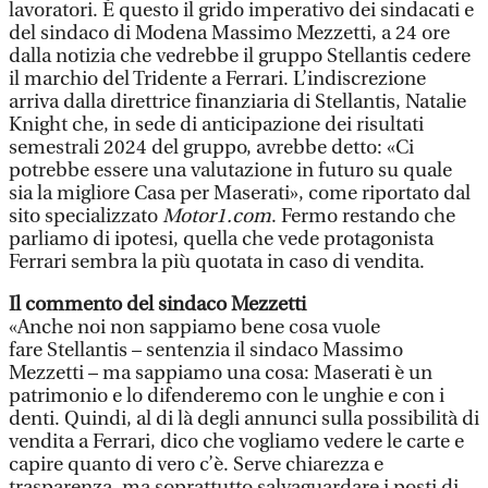
lavoratori. È questo il grido imperativo dei sindacati e
del sindaco di Modena Massimo Mezzetti, a 24 ore
dalla notizia che vedrebbe il gruppo Stellantis cedere
il marchio del Tridente a Ferrari. L’indiscrezione
arriva dalla direttrice finanziaria di Stellantis, Natalie
Knight che, in sede di anticipazione dei risultati
semestrali 2024 del gruppo, avrebbe detto: «Ci
potrebbe essere una valutazione in futuro su quale
sia la migliore Casa per Maserati», come riportato dal
sito specializzato
Motor1.com
. Fermo restando che
parliamo di ipotesi, quella che vede protagonista
Ferrari sembra la più quotata in caso di vendita.
Il commento del sindaco Mezzetti
«Anche noi non sappiamo bene cosa vuole
fare Stellantis – sentenzia il sindaco Massimo
Mezzetti – ma sappiamo una cosa: Maserati è un
patrimonio e lo difenderemo con le unghie e con i
denti. Quindi, al di là degli annunci sulla possibilità di
vendita a Ferrari, dico che vogliamo vedere le carte e
capire quanto di vero c’è. Serve chiarezza e
trasparenza, ma soprattutto salvaguardare i posti di