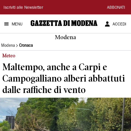
Gazzetta
Iscriviti alle Newsletter
ABBONATI
di
MENU
ACCEDI
Modena
Modena
Modena
Cronaca
Meteo
Maltempo, anche a Carpi e
Campogalliano alberi abbattuti
dalle raffiche di vento