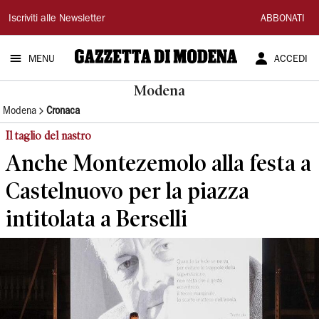
Gazzetta
Iscriviti alle Newsletter
ABBONATI
di
MENU
ACCEDI
Modena
Modena
Modena
Cronaca
Il taglio del nastro
Anche Montezemolo alla festa a
Castelnuovo per la piazza
intitolata a Berselli