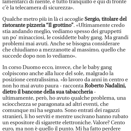
lamentarci di niente, è tutto tranquillo e qui di fronte
c’è la telecamera di sicurezza».
Qualche metro più in là ci accoglie
Sergio, titolare del
ristorante pizzeria “Il grottino”
. «Ultimamente credo
stia andando meglio, vediamo spesso dei gruppetti
un po’ minacciosi, le cosiddette baby gang. Ma grandi
problemi mai avuti. Anche se bisogna considerare
che chiudiamo a mezzanotte al massimo, quello che
succede dopo non lo vediamo».
In corso Duomo ecco, invece, che le baby gang
colpiscono anche alla luce del sole, malgrado la
posizione centralissima. «Io lavoro da anni in centro e
non ho mai avuto paura - racconta
Roberto Nadalini,
dietro il bancone della sua tabaccheria
-
ultimamente, però, ho avuto qualche problema, una
sciocchezza se paragonata ad altri eventi, che
comunque mi ha segnato. Sono entrati dei ragazzi
stranieri, li ho serviti e mentre uscivano hanno rubato
un espositore di sigarette elettroniche. Valore? Cento
euro, ma non è quello il punto. Mi ha fatto perdere