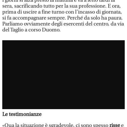
i giorni si alza presto la mattina e va a letto tardi la
sera, sacrificando tutto per la sua professione. E ora,
prima di uscire a fine turno con l’incasso di giornata,
si fa accompagnare sempre. Perché da solo ha paura.
Parliamo ovviamente degli esercenti del centro, da via
del Taglio a corso Duomo.
Le testimonianze
«Qua la situazione è sgradevole, ci sono spesso
risse
e