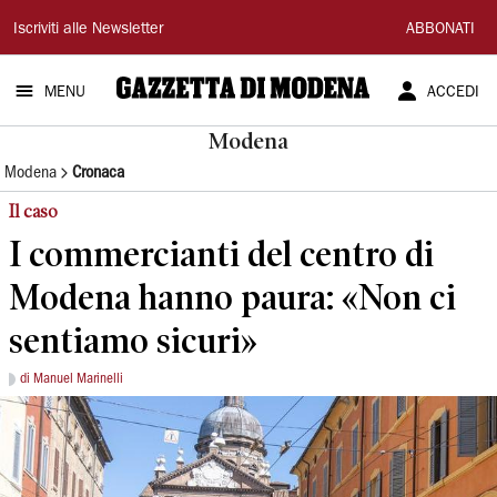
Gazzetta
Iscriviti alle Newsletter
ABBONATI
di
MENU
ACCEDI
Modena
Modena
Modena
Cronaca
Il caso
I commercianti del centro di
Modena hanno paura: «Non ci
sentiamo sicuri»
di Manuel Marinelli