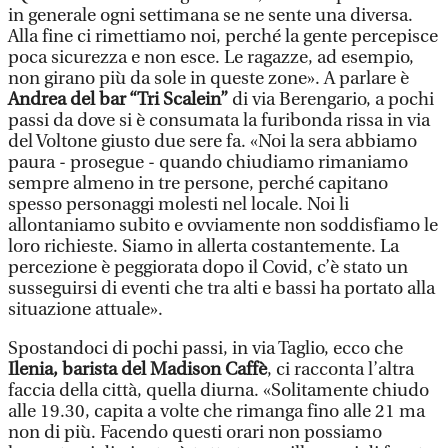
in generale ogni settimana se ne sente una diversa.
Alla fine ci rimettiamo noi, perché la gente percepisce
poca sicurezza e non esce. Le ragazze, ad esempio,
non girano più da sole in queste zone». A parlare è
Andrea del bar “Tri Scalein”
di via Berengario, a pochi
passi da dove si è consumata la furibonda rissa in via
del Voltone giusto due sere fa. «Noi la sera abbiamo
paura - prosegue - quando chiudiamo rimaniamo
sempre almeno in tre persone, perché capitano
spesso personaggi molesti nel locale. Noi li
allontaniamo subito e ovviamente non soddisfiamo le
loro richieste. Siamo in allerta costantemente. La
percezione è peggiorata dopo il Covid, c’è stato un
susseguirsi di eventi che tra alti e bassi ha portato alla
situazione attuale».
Spostandoci di pochi passi, in via Taglio, ecco che
Ilenia, barista del Madison Caffè
, ci racconta l’altra
faccia della città, quella diurna. «Solitamente chiudo
alle 19.30, capita a volte che rimanga fino alle 21 ma
non di più. Facendo questi orari non possiamo