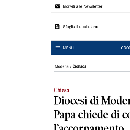
Gazzetta
Iscriviti alle Newsletter
di
Modena
Sfoglia il quotidiano
MENU
CRO
Modena
Cronaca
Chiesa
Diocesi di Moden
Papa chiede di 
l’accorpamento