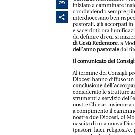
iniziato a camminare ins
condividendo sempre più 
interdiocesano ben rispec
pastorali, già accorpati i
e sacerdoti: ora l’unific
da definire di cui si inizi
di Gesù Redentore
, a Mod
dell’anno pastorale
dal tit
Il comunicato dei Consigli
Al termine dei Consigli p
Diocesi hanno diffuso un 
conclusione dell’accorp
considerato le strutture a
strumenti a servizio dell’
nostre Chiese, insieme a c
a compimento il cammino 
nostre due Diocesi, di Mo
nascita di una nuova Dio
(pastori, laici, religiosi/e