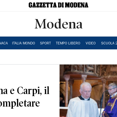
Modena
NACA
ITALIA MONDO
SPORT
TEMPO LIBERO
VIDEO
SCUOLA 
a e Carpi, il
completare