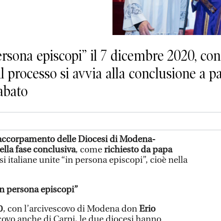
ersona episcopi” il 7 dicembre 2020, con
il processo si avvia alla conclusione a p
abato
accorpamento delle Diocesi di Modena-
ella fase conclusiva
, come
richiesto da papa
si italiane unite “in persona episcopi”, cioè nella
in persona episcopi”
0
, con l’arcivescovo di Modena don
Erio
vo anche di Carpi, le due diocesi hanno