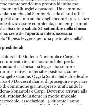
ieme mantenendo una propria identità ma
momenti liturgici e pastorali. Un cammino
chiato anche dal Seminario e da alcuni uffici
n questi anni, ma anche dagli incontri tra vescovo
azione dovrà essere completata, con tempi e modi
erà a discutere
sabato 21 settembre nella chiesa
ena, sede dell’
apertura interdiocesana
olo “Il peso leggero, per una pastorale snella”.
 presbiterali
resbiterali di Modena-Nonantola e Carpi, le
comunicato in cui illustrano
l’iter per la
amento
: «La Chiesa – si legge – ha sempre
mministrative, materiali e pastorali, come
evangelizzazione. Oggi la Santa Sede chiede alle
irca 40 Diocesi italiane, di proseguire e portare
di comunione già intrapreso, unificando le
dena-Nonantola e Carpi. Dovremo arrivare alla
cesi, studiando insieme in modo sinodale
, parrocchie, associazioni...), durante l’anno