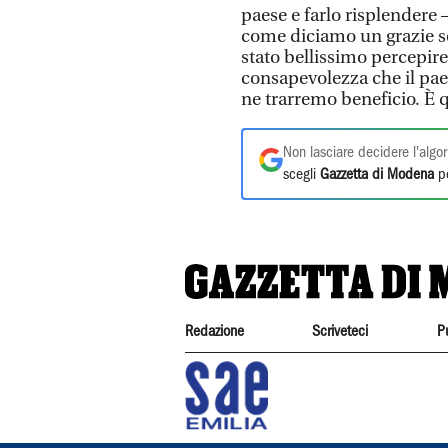
paese e farlo risplendere 
come diciamo un grazie sen
stato bellissimo percepire
consapevolezza che il paes
ne trarremo beneficio. È 
Non lasciare decidere l'algor
scegli
Gazzetta di Modena
pe
Redazione
Scriveteci
P