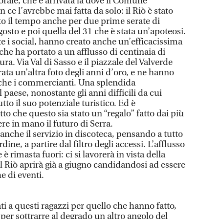
rale, che è arrivata là dove il Comune
n ce l’avrebbe mai fatta da solo: il Riò è stato
ato il tempo anche per due prime serate di
gosto e poi quella del 31 che è stata un’apoteosi.
ite i social, hanno creato anche un’efficacissima
 ha portato a un afflusso di centinaia di
ra. Via Val di Sasso e il piazzale del Valverde
ata un’altra foto degli anni d’oro, e ne hanno
nche i commercianti. Una splendida
 paese, nonostante gli anni difficili da cui
to il suo potenziale turistico. Ed è
tto che questo sia stato un “regalo” fatto dai più
ere in mano il futuro di Serra.
nche il servizio in discoteca, pensando a tutto
dine, a partire dal filtro degli accessi. L’afflusso
 è rimasta fuori: ci si lavorerà in vista della
l Riò aprirà già a giugno candidandosi ad essere
e di eventi.
 a questi ragazzi per quello che hanno fatto,
 per sottrarre al degrado un altro angolo del