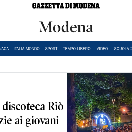
Modena
NACA
ITALIA MONDO
SPORT
TEMPO LIBERO
VIDEO
SCUOLA 
 discoteca Riò
ie ai giovani