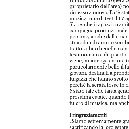
Una straordinaria opera co
(proprietario dell’area) no
rimesso a nuovo. E c’è st
musica: una di test il 17 a
Sì, perché i ragazzi, tram
campagna promozionale che
persone, anche dalla pianu
stracolmi di auto: è sembr
tratto subito beneficio a
testimonianza di quanto il
viene, mantenga ancora tut
particolarmente bello il fa
giovani, destinati a prend
Ragazzi che hanno svolto a
perché la serata fosse in or
è stato tale che tanta gente
prossima estate, quando i
fulcro di musica, ma anch
I ringraziamenti
«Siamo estremamente grati
sacrificando la loro estate