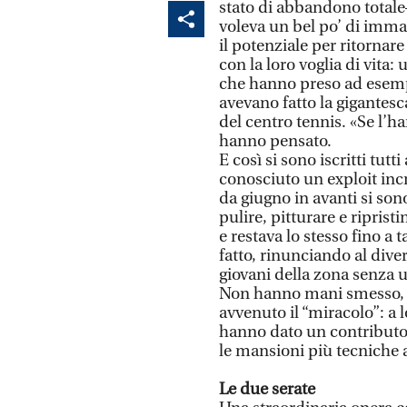
stato di abbandono totale– 
voleva un bel po’ di imma
il potenziale per ritornar
con la loro voglia di vita:
che hanno preso ad esempi
avevano fatto la gigantesc
del centro tennis. «Se l’h
hanno pensato.
E così si sono iscritti tut
conosciuto un exploit incr
da giugno in avanti si son
pulire, pitturare e riprist
e restava lo stesso fino a
fatto, rinunciando al dive
giovani della zona senza u
Non hanno mani smesso, a
avvenuto il “miracolo”: a 
hanno dato un contributo,
le mansioni più tecniche a
Le due serate