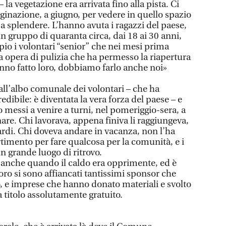
la vegetazione era arrivata fino alla pista. Ci
ginazione, a giugno, per vedere in quello spazio
e a splendere. L’hanno avuta i ragazzi del paese,
 un gruppo di quaranta circa, dai 18 ai 30 anni,
o i volontari “senior” che nei mesi prima
a opera di pulizia che ha permesso la riapertura
anno fatto loro, dobbiamo farlo anche noi»
ti all’albo comunale dei volontari – che ha
edibile: è diventata la vera forza del paese – e
o messi a venire a turni, nel pomeriggio-sera, a
inare. Chi lavorava, appena finiva li raggiungeva,
 tardi. Chi doveva andare in vacanza, non l’ha
rtimento per fare qualcosa per la comunità, e i
n grande luogo di ritrovo.
nche quando il caldo era opprimente, ed è
loro si sono affiancati tantissimi sponsor che
 e imprese che hanno donato materiali e svolto
 titolo assolutamente gratuito.