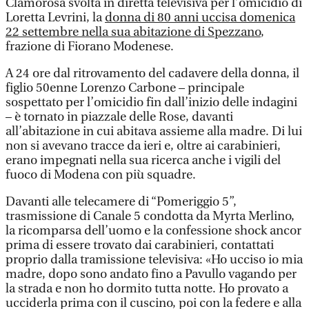
Clamorosa svolta in diretta televisiva per l’omicidio di
Loretta Levrini, la
donna di 80 anni uccisa domenica
22 settembre nella sua abitazione di Spezzano
,
frazione di Fiorano Modenese.
A 24 ore dal ritrovamento del cadavere della donna, il
figlio 50enne Lorenzo Carbone – principale
sospettato per l’omicidio fin dall’inizio delle indagini
– è tornato in piazzale delle Rose, davanti
all’abitazione in cui abitava assieme alla madre. Di lui
non si avevano tracce da ieri e, oltre ai carabinieri,
erano impegnati nella sua ricerca anche i vigili del
fuoco di Modena con più squadre.
Davanti alle telecamere di “Pomeriggio 5”,
trasmissione di Canale 5 condotta da Myrta Merlino,
la ricomparsa dell’uomo e la confessione shock ancor
prima di essere trovato dai carabinieri, contattati
proprio dalla tramissione televisiva: «Ho ucciso io mia
madre, dopo sono andato fino a Pavullo vagando per
la strada e non ho dormito tutta notte. Ho provato a
ucciderla prima con il cuscino, poi con la federe e alla