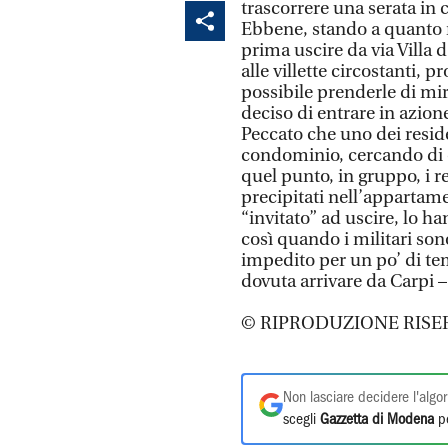
trascorrere una serata in
Ebbene, stando a quanto ri
prima uscire da via Villa
alle villette circostanti, 
possibile prenderle di mir
deciso di entrare in azion
Peccato che uno dei resid
condominio, cercando di 
quel punto, in gruppo, i r
precipitati nell’appartame
“invitato” ad uscire, lo 
così quando i militari son
impedito per un po’ di te
dovuta arrivare da Carpi –
© RIPRODUZIONE RISE
Non lasciare decidere l'algor
scegli
Gazzetta di Modena
pe