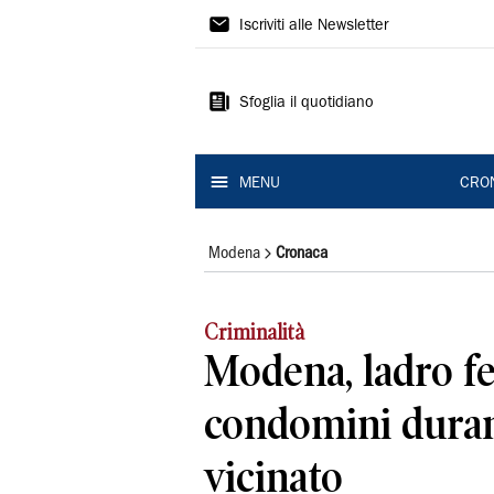
Gazzetta
Iscriviti alle Newsletter
di
Modena
Sfoglia il quotidiano
MENU
CRO
Modena
Cronaca
Criminalità
Modena, ladro f
condomini durant
vicinato