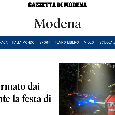
Modena
NACA
ITALIA MONDO
SPORT
TEMPO LIBERO
VIDEO
SCUOLA 
ermato dai
e la festa di