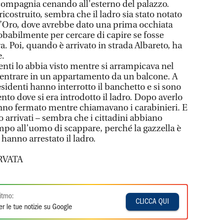
 compagnia cenando all’esterno del palazzo.
costruito, sembra che il ladro sia stato notato
 d’Oro, dove avrebbe dato una prima occhiata
probabilmente per cercare di capire se fosse
a. Poi, quando è arrivato in strada Albareto, ha
e.
enti lo abbia visto mentre si arrampicava nel
entrare in un appartamento da un balcone. A
esidenti hanno interrotto il banchetto e si sono
nto dove si era introdotto il ladro. Dopo averlo
hanno fermato mentre chiamavano i carabinieri. E
o arrivati – sembra che i cittadini abbiano
mpo all’uomo di scappare, perché la gazzella è
 hanno arrestato il ladro.
RVATA
itmo:
CLICCA QUI
r le tue notizie su Google