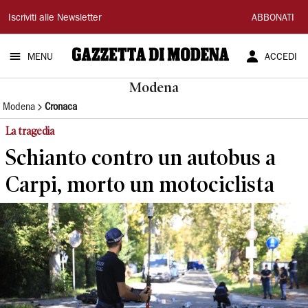
Gazzetta
Iscriviti alle Newsletter
ABBONATI
di
MENU
ACCEDI
Modena
Modena
Modena
Cronaca
La tragedia
Schianto contro un autobus a
Carpi, morto un motociclista