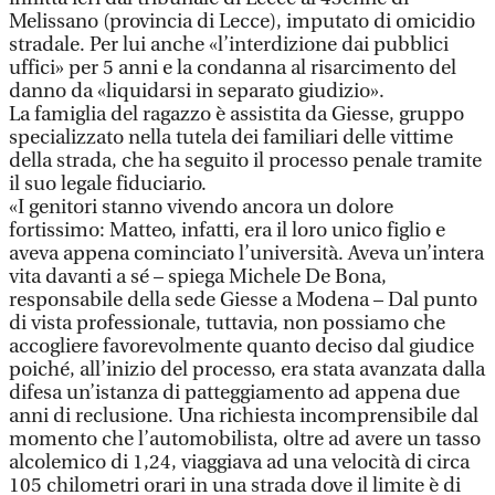
Melissano (provincia di Lecce), imputato di omicidio
stradale. Per lui anche «l’interdizione dai pubblici
uffici» per 5 anni e la condanna al risarcimento del
danno da «liquidarsi in separato giudizio».
La famiglia del ragazzo è assistita da Giesse, gruppo
specializzato nella tutela dei familiari delle vittime
della strada, che ha seguito il processo penale tramite
il suo legale fiduciario.
«I genitori stanno vivendo ancora un dolore
fortissimo: Matteo, infatti, era il loro unico figlio e
aveva appena cominciato l’università. Aveva un’intera
vita davanti a sé – spiega Michele De Bona,
responsabile della sede Giesse a Modena – Dal punto
di vista professionale, tuttavia, non possiamo che
accogliere favorevolmente quanto deciso dal giudice
poiché, all’inizio del processo, era stata avanzata dalla
difesa un’istanza di patteggiamento ad appena due
anni di reclusione. Una richiesta incomprensibile dal
momento che l’automobilista, oltre ad avere un tasso
alcolemico di 1,24, viaggiava ad una velocità di circa
105 chilometri orari in una strada dove il limite è di