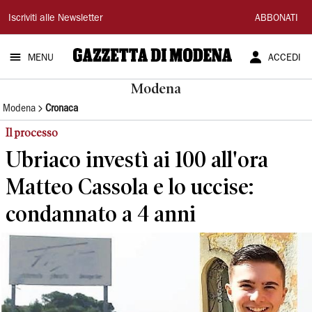
Gazzetta
Iscriviti alle Newsletter
ABBONATI
di
MENU
ACCEDI
Modena
Modena
Modena
Cronaca
Il processo
Ubriaco investì ai 100 all'ora
Matteo Cassola e lo uccise:
condannato a 4 anni