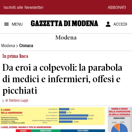
Gazzetta
Iscriviti alle Newsletter
ABBONATI
di
MENU
ACCEDI
Modena
Modena
Modena
Cronaca
In prima linea
Da eroi a colpevoli: la parabola
di medici e infermieri, offesi e
picchiati
di Stefano Luppi