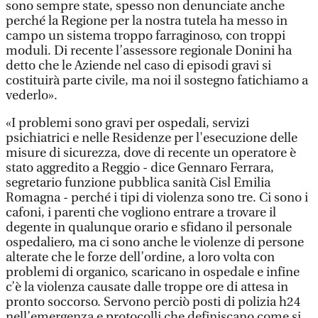
sono sempre state, spesso non denunciate anche
perché la Regione per la nostra tutela ha messo in
campo un sistema troppo farraginoso, con troppi
moduli. Di recente l’assessore regionale Donini ha
detto che le Aziende nel caso di episodi gravi si
costituirà parte civile, ma noi il sostegno fatichiamo a
vederlo».
«I problemi sono gravi per ospedali, servizi
psichiatrici e nelle Residenze per l'esecuzione delle
misure di sicurezza, dove di recente un operatore è
stato aggredito a Reggio - dice Gennaro Ferrara,
segretario funzione pubblica sanità Cisl Emilia
Romagna - perché i tipi di violenza sono tre. Ci sono i
cafoni, i parenti che vogliono entrare a trovare il
degente in qualunque orario e sfidano il personale
ospedaliero, ma ci sono anche le violenze di persone
alterate che le forze dell’ordine, a loro volta con
problemi di organico, scaricano in ospedale e infine
c’è la violenza causate dalle troppe ore di attesa in
pronto soccorso. Servono perciò posti di polizia h24
nell’emergenza e protocolli che definiscano come si