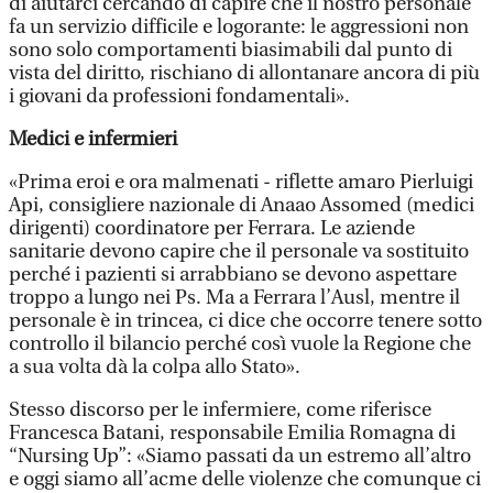
di aiutarci cercando di capire che il nostro personale
fa un servizio difficile e logorante: le aggressioni non
sono solo comportamenti biasimabili dal punto di
vista del diritto, rischiano di allontanare ancora di più
i giovani da professioni fondamentali».
Medici e infermieri
«Prima eroi e ora malmenati - riflette amaro Pierluigi
Api, consigliere nazionale di Anaao Assomed (medici
dirigenti) coordinatore per Ferrara. Le aziende
sanitarie devono capire che il personale va sostituito
perché i pazienti si arrabbiano se devono aspettare
troppo a lungo nei Ps. Ma a Ferrara l’Ausl, mentre il
personale è in trincea, ci dice che occorre tenere sotto
controllo il bilancio perché così vuole la Regione che
a sua volta dà la colpa allo Stato».
Stesso discorso per le infermiere, come riferisce
Francesca Batani, responsabile Emilia Romagna di
“Nursing Up”: «Siamo passati da un estremo all’altro
e oggi siamo all’acme delle violenze che comunque ci