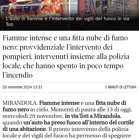
◗
L'auto in fiamme e l'intervento dei vigili del fuoco in via
Toti
Fiamme intense e una fitta nube di fumo
nero: provvidenziale l’intervento dei
pompieri, intervenuti insieme alla polizia
locale, che hanno spento in poco tempo
l’incendio
20 novembre 2024 13:31
1 MINUTI DI LETTURA
MIRANDOLA.
Fiamme intense
e una
fitta nube di
fumo nero
in cielo. Momenti di paura alle 13 di oggi,
mercoledì 20 novembre,
in via Toti a Mirandola
,
quando
un’auto ha preso fuoco all’interno del cortile
di una abitazione
. Il pronto intervento della polizia
locale e dei vigili del fuoco ha permesso di spegnere