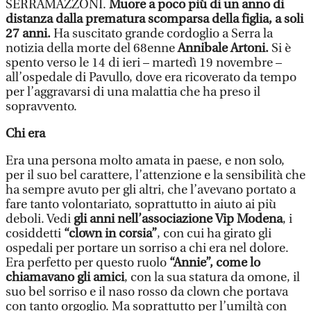
SERRAMAZZONI.
Muore a poco più di un anno di
distanza dalla prematura scomparsa della figlia, a soli
27 anni.
Ha suscitato grande cordoglio a Serra la
notizia della morte del 68enne
Annibale Artoni.
Si è
spento verso le 14 di ieri – martedì 19 novembre –
all’ospedale di Pavullo, dove era ricoverato da tempo
per l’aggravarsi di una malattia che ha preso il
sopravvento.
Chi era
Era una persona molto amata in paese, e non solo,
per il suo bel carattere, l’attenzione e la sensibilità che
ha sempre avuto per gli altri, che l’avevano portato a
fare tanto volontariato, soprattutto in aiuto ai più
deboli. Vedi
gli anni nell’associazione
Vip Modena
, i
cosiddetti
“clown in corsia”
, con cui ha girato gli
ospedali per portare un sorriso a chi era nel dolore.
Era perfetto per questo ruolo
“Annie”, come lo
chiamavano gli amici
, con la sua statura da omone, il
suo bel sorriso e il naso rosso da clown che portava
con tanto orgoglio. Ma soprattutto per l’umiltà con