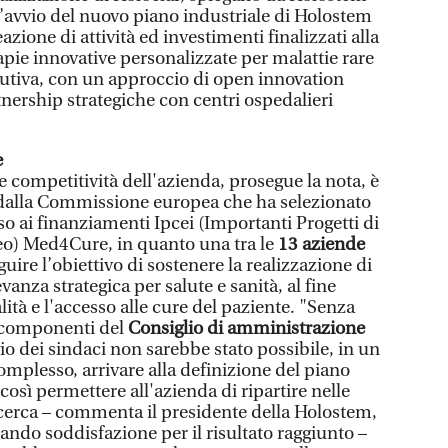
l’avvio del nuovo piano industriale di Holostem
azione di attività ed investimenti finalizzati alla
apie innovative personalizzate per malattie rare
olutiva, con un approccio di open innovation
nership strategiche con centri ospedalieri
e
 e competitività dell'azienda, prosegue la nota, è
 dalla Commissione europea che ha selezionato
o ai finanziamenti Ipcei (Importanti Progetti di
o) Med4Cure, in quanto una tra le
13 aziende
uire l’obiettivo di sostenere la realizzazione di
evanza strategica per salute e sanità, al fine
lità e l'accesso alle cure del paziente. "Senza
 componenti del
Consiglio di amministrazione
gio dei sindaci non sarebbe stato possibile, in un
plesso, arrivare alla definizione del piano
 così permettere all'azienda di ripartire nelle
ricerca – commenta il presidente della Holostem,
ando soddisfazione per il risultato raggiunto –