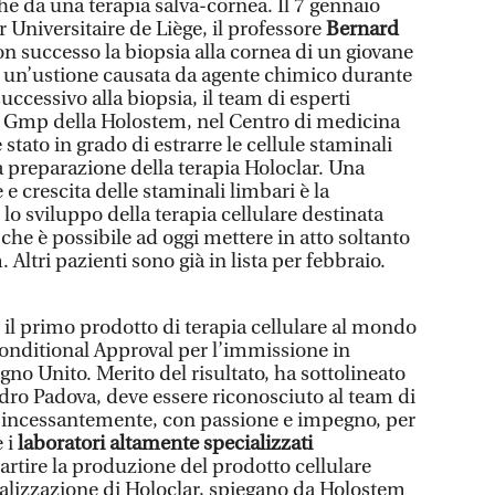
he da una terapia salva-cornea. Il 7 gennaio
r Universitaire de Liège, il professore
Bernard
on successo la biopsia alla cornea di un giovane
o un’ustione causata da agente chimico durante
uccessivo alla biopsia, il team di esperti
a Gmp della Holostem, nel Centro di medicina
stato in grado di estrarre le cellule staminali
a preparazione della terapia Holoclar. Una
e crescita delle staminali limbari è la
lo sviluppo della terapia cellulare destinata
 che è possibile ad oggi mettere in atto soltanto
 Altri pazienti sono già in lista per febbraio.
o il primo prodotto di terapia cellulare al mondo
Conditional Approval per l’immissione in
no Unito. Merito del risultato, ha sottolineato
ndro Padova, deve essere riconosciuto al team di
 incessantemente, con passione e impegno, per
 i
laboratori altamente specializzati
partire la produzione del prodotto cellulare
alizzazione di Holoclar, spiegano da Holostem