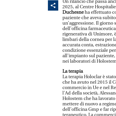
Un rilancio che passa anc
2025, al Centre Hospitalie
Duchesne
ha effettuato c
paziente che aveva subit
un’aggressione. Il giorno s
dell'officina farmaceutic
rigenerativa di Unimore, è 
limbari della cornea per l
accurata conta, estrazione 
condizione essenziale per 
all'impianto sul paziente,
nei laboratori di Holostem.
La terapia
La terapia Holoclar è stat
che ha avuto nel 2015 il 
commercio in Ue e nel Reg
l'Ad della società, Alessa
Holostem che ha lavorato
mettere di nuovo a regime
dell’officina Gmp e far ri
terapeutico. La commerci