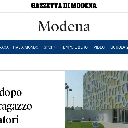
Modena
NACA
ITALIA MONDO
SPORT
TEMPO LIBERO
VIDEO
SCUOLA 
 dopo
ragazzo
atori