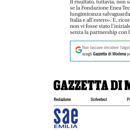
Il risultato, tuttavia, no
se la Fondazione Enea Tec
lungimiranza salvaguardat
Italia e all'estero». E, ri
non vi fosse stato l'inizia
senza la partnership con 
Non lasciare decidere l'algor
scegli
Gazzetta di Modena
pe
Redazione
Scriveteci
P