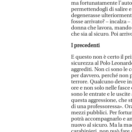
ma fortunatamente l’auto
permettendogli di salire e
degenerasse ulteriorment
fosse arrivato? – incalza – 
donna che lavora, mando m
che sia al sicuro. Poi arri
I precedenti
E questo non è certo il pr
sicurezza al Polo Leonard
aggrediti. Non ci sono le c
per davvero, perché non po
terrore. Qualcuno deve inte
ore e non solo nelle fasce 
sono le entrate e le uscit
questa aggressione, che s
di una professoressa». Ora
mezzi pubblici. Per fortuna,
potrà accompagnarlo e and
nuovo al sicuro. Ma la mad
carabinieri, non può fare 