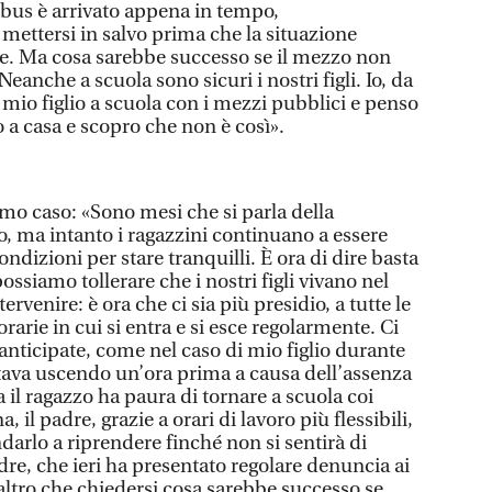
bus è arrivato appena in tempo,
 mettersi in salvo prima che la situazione
e. Ma cosa sarebbe successo se il mezzo non
Neanche a scuola sono sicuri i nostri figli. Io, da
io figlio a scuola con i mezzi pubblici e penso
vo a casa e scopro che non è così».
imo caso: «Sono mesi che si parla della
o, ma intanto i ragazzini continuano a essere
ondizioni per stare tranquilli. È ora di dire basta
ssiamo tollerare che i nostri figli vivano nel
rvenire: è ora che ci sia più presidio, a tutte le
orarie in cui si entra e si esce regolarmente. Ci
e anticipate, come nel caso di mio figlio durante
tava uscendo un’ora prima a causa dell’assenza
 il ragazzo ha paura di tornare a scuola coi
 il padre, grazie a orari di lavoro più flessibili,
arlo a riprendere finché non si sentirà di
re, che ieri ha presentato regolare denuncia ai
altro che chiedersi cosa sarebbe successo se