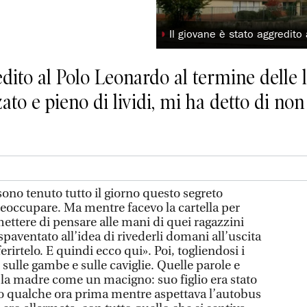
◗
Il giovane è stato aggredito
edito al Polo Leonardo al termine delle l
zato e pieno di lividi, mi ha detto di no
 tenuto tutto il giorno questo segreto
reoccupare. Ma mentre facevo la cartella per
ettere di pensare alle mani di quei ragazzini
paventato all’idea di rivederli domani all’uscita
erirtelo. E quindi ecco qui». Poi, togliendosi i
di sulle gambe e sulle caviglie. Quelle parole e
 la madre come un macigno: suo figlio era stato
do qualche ora prima mentre aspettava l’autobus