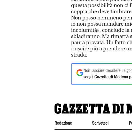
questa possibilità non ci f
coppia che deve timbrare i
Non posso nemmeno pensa
io non possa mandare mio 
incolumità», conclude la 
sbiadiranno. Ma rimarrà s
paura provata. Un fatto c
riuscire più a prendere un
strada.
Non lasciare decidere l'algor
scegli
Gazzetta di Modena
pe
Redazione
Scriveteci
P