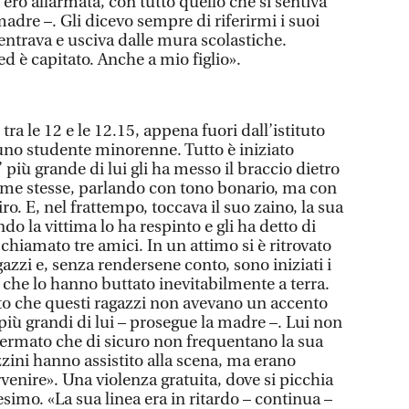
ero allarmata, con tutto quello che si sentiva
madre –. Gli dicevo sempre di riferirmi i suoi
trava e usciva dalle mura scolastiche.
d è capitato. Anche a mio figlio».
ra le 12 e le 12.15, appena fuori dall’istituto
 uno studente minorenne. Tutto è iniziato
iù grande di lui gli ha messo il braccio dietro
 come stesse, parlando con tono bonario, ma con
iro. E, nel frattempo, toccava il suo zaino, la sua
ndo la vittima lo ha respinto e gli ha detto di
 chiamato tre amici. In un attimo si è ritrovato
azzi e, senza rendersene conto, sono iniziati i
, che lo hanno buttato inevitabilmente a terra.
rito che questi ragazzi non avevano un accento
più grandi di lui – prosegue la madre –. Lui non
fermato che di sicuro non frequentano la sua
azzini hanno assistito alla scena, ma erano
venire». Una violenza gratuita, dove si picchia
nesimo. «La sua linea era in ritardo – continua –