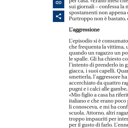
per casa. «Erano mesi che 
sui giornali – confessa la 
spostamenti non appena en
Purtroppo non è bastato, e
L’aggressione
L’episodio si è consumato t
che frequenta la vittima,
quando un ragazzo un po’ p
le spalle. Gli ha chiesto
l’intento di prenderlo in g
giacca, i suoi capelli. Qua
smetterla, l’aggressore ha
accerchiato da quattro rag
pugni e i calci alle gambe
«Mio figlio a casa ha rife
italiano e che erano poco 
li conosceva, e mi ha con
scuola. Attorno, altri rag
troppo impauriti per inter
per il gusto di farlo. L’en