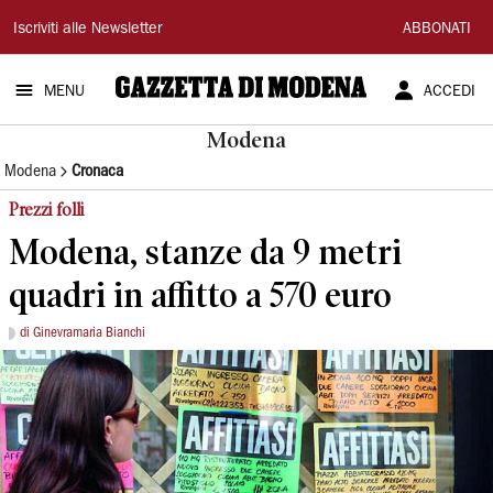
Gazzetta
Iscriviti alle Newsletter
ABBONATI
di
MENU
ACCEDI
Modena
Modena
Modena
Cronaca
Prezzi folli
Modena, stanze da 9 metri
quadri in affitto a 570 euro
di Ginevramaria Bianchi