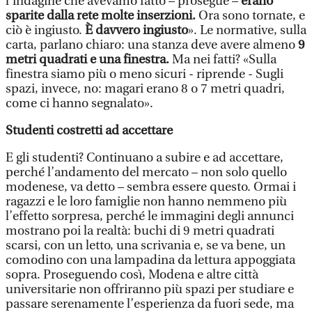
l’indagine che avevamo fatto – prosegue –
erano
sparite dalla rete molte inserzioni.
Ora sono tornate, e
ciò è ingiusto.
È davvero ingiusto
». Le normative, sulla
carta, parlano chiaro: una stanza deve avere almeno
9
metri quadrati e una finestra.
Ma nei fatti? «Sulla
finestra siamo più o meno sicuri - riprende - Sugli
spazi, invece, no: magari erano 8 o 7 metri quadri,
come ci hanno segnalato».
Studenti costretti ad accettare
E gli studenti? Continuano a subire e ad accettare,
perché l’andamento del mercato – non solo quello
modenese, va detto – sembra essere questo. Ormai i
ragazzi e le loro famiglie non hanno nemmeno più
l’effetto sorpresa, perché le immagini degli annunci
mostrano poi la realtà: buchi di 9 metri quadrati
scarsi, con un letto, una scrivania e, se va bene, un
comodino con una lampadina da lettura appoggiata
sopra. Proseguendo così, Modena e altre città
universitarie non offriranno più spazi per studiare e
passare serenamente l’esperienza da fuori sede, ma