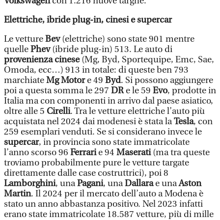
Volkswagen
con 1.216 nuove targhe.
Elettriche, ibride plug-in, cinesi e supercar
Le vetture
Bev
(elettriche) sono state 901 mentre
quelle
Phev
(ibride plug-in) 513. Le auto di
provenienza cinese
(Mg, Byd, Sportequipe, Emc, Sae,
Omoda, ecc…) 913 in totale: di queste ben 793
marchiate
Mg Motor
e 49
Byd
. Si possono aggiungere
poi a questa somma le 297
DR
e le 59
Evo
, prodotte in
Italia ma con componenti in arrivo dal paese asiatico,
oltre alle 5
Cirelli
. Tra le vetture elettriche l’auto più
acquistata nel 2024 dai modenesi è stata la
Tesla
, con
259 esemplari venduti. Se si considerano invece le
supercar
, in provincia sono state immatricolate
l’anno scorso 96
Ferrari
e 94
Maserati
(ma tra queste
troviamo probabilmente pure le vetture targate
direttamente dalle case costruttrici), poi 8
Lamborghini
, una
Pagani
, una
Dallara
e una
Aston
Martin
. Il 2024 per il mercato dell’auto a Modena è
stato un anno abbastanza positivo. Nel 2023 infatti
erano state immatricolate 18.587 vetture, più di mille