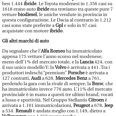
ben 1.444
ibride
. Le Toyota modenesi in 1.356 casi su
1618 erano auto
ibride
ma troviamo tra queste pure 7
vetture
biodiesel
, le uniche vendute in provincia in
questa configurazione. Le Dacia al contrario in 1.212
casi sono state preferite a
Gpl
e solo in 97 casi
acquistate con motore
ibrido
.
Gli altri marchi di auto
Da segnalare che l’
Alfa Romeo
ha immatricolato
appena 175 vetture l’anno scorso nel modenese,
meno dell’1% del mercato totale, e la
Lancia
424, con
il suo unico modello Y: la
Volvo
è arrivata a 441. Tra i
produttori tedeschi “premium”
Porsche
è arrivata a
127 contratti,
Audi
a 628,
Mercedes Benz
a 761,
perdendo la gara con la rivale di sempre, la
Bmw
, che
ha immatricolato invece 776 auto. L’11% del mercato
provinciale è in mano a questi tre ultimi brand, vocati
a lusso e sportività. Nel Gruppo Stellantis
Citroen
è
arrivata a 1.101 immatricolazioni,
Peugeot
a 678,
Jeep
a 534.
Renault
è andata meglio con 1.149, dietro a