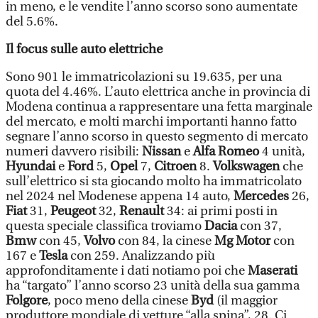
in meno, e le vendite l’anno scorso sono aumentate
del 5.6%.
Il focus sulle auto elettriche
Sono 901 le immatricolazioni su 19.635, per una
quota del 4.46%. L’auto elettrica anche in provincia di
Modena continua a rappresentare una fetta marginale
del mercato, e molti marchi importanti hanno fatto
segnare l’anno scorso in questo segmento di mercato
numeri davvero risibili:
Nissan
e
Alfa Romeo
4 unità,
Hyundai
e
Ford
5,
Opel
7,
Citroen
8.
Volkswagen
che
sull’elettrico si sta giocando molto ha immatricolato
nel 2024 nel Modenese appena 14 auto,
Mercedes
26,
Fiat
31,
Peugeot
32,
Renault
34: ai primi posti in
questa speciale classifica troviamo
Dacia
con 37,
Bmw
con 45,
Volvo
con 84, la cinese
Mg Motor
con
167 e
Tesla
con 259. Analizzando più
approfonditamente i dati notiamo poi che
Maserati
ha “targato” l’anno scorso 23 unità della sua gamma
Folgore
, poco meno della cinese
Byd
(il maggior
produttore mondiale di vetture “alla spina”, 28. Ci