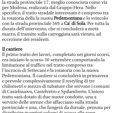
la strada provinciale 17, meglio conosciuta come via
per Modena, realizzata dal Gruppo Hera. Nello
specifico, il tratto stradale interessato è compreso tra
la rotatoria della la nuova
Pedemontana
e lo svincolo
con la strada provinciale 569 a
Ca’ di Sola
. Per tutta la
durata dell’intervento, che si concluderà a metà
marzo, il transito sulla carreggiata sarà vietato, ad
eccezione dei residenti.
Il cantiere
Il primo tratto dei lavori, completato nei giorni scorsi,
era iniziato lo scorso 30 settembre comportando la
limitazione al traffico nel tratto compreso tra
l’incrocio di Settecani e la rotatoria con la nuova
Pedemontana. Il cantiere si concluderà in primavera
e prevede complessivamente il restyling di tre
chilometri e mezzo di tubature che servono i comuni
di Castelnuovo, Castelvetro e Spilamberto. L’intero
tratto sarà dotato di due nuove condotte, una a
servizio delle utenze che affacciano sulla strada
provinciale e una, che fungerà da dorsale, pensata per
distribuire maggiori volumi di acqua alle zone