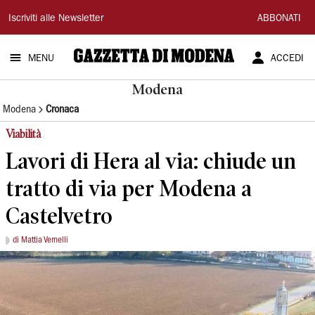
Gazzetta
Iscriviti alle Newsletter
ABBONATI
di
MENU
ACCEDI
Modena
Modena
Modena
Cronaca
Viabilità
Lavori di Hera al via: chiude un
tratto di via per Modena a
Castelvetro
di Mattia Vernelli