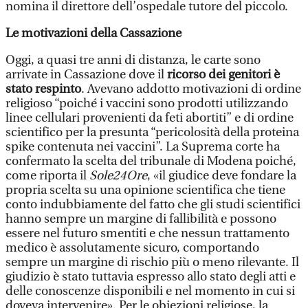
nomina il direttore dell’ospedale tutore del piccolo.
Le motivazioni della Cassazione
Oggi, a quasi tre anni di distanza, le carte sono
arrivate in Cassazione dove il
ricorso dei genitori è
stato respinto
. Avevano addotto motivazioni di ordine
religioso “poiché i vaccini sono prodotti utilizzando
linee cellulari provenienti da feti abortiti” e di ordine
scientifico per la presunta “pericolosità della proteina
spike contenuta nei vaccini”. La Suprema corte ha
confermato la scelta del tribunale di Modena poiché,
come riporta il
Sole24Ore
, «il giudice deve fondare la
propria scelta su una opinione scientifica che tiene
conto indubbiamente del fatto che gli studi scientifici
hanno sempre un margine di fallibilità e possono
essere nel futuro smentiti e che nessun trattamento
medico è assolutamente sicuro, comportando
sempre un margine di rischio più o meno rilevante. Il
giudizio è stato tuttavia espresso allo stato degli atti e
delle conoscenze disponibili e nel momento in cui si
doveva intervenire». Per le obiezioni religiose, la