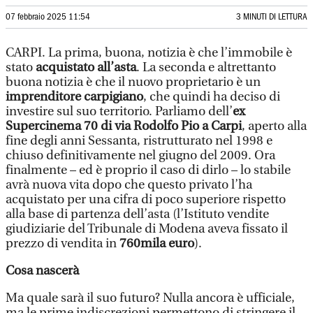
07 febbraio 2025 11:54
3 MINUTI DI LETTURA
CARPI. La prima, buona, notizia è che l’immobile è
stato
acquistato all’asta
. La seconda e altrettanto
buona notizia è che il nuovo proprietario è un
imprenditore carpigiano
, che quindi ha deciso di
investire sul suo territorio. Parliamo dell’
ex
Supercinema 70 di via Rodolfo Pio a Carpi
, aperto alla
fine degli anni Sessanta, ristrutturato nel 1998 e
chiuso definitivamente nel giugno del 2009. Ora
finalmente – ed è proprio il caso di dirlo – lo stabile
avrà nuova vita dopo che questo privato l’ha
acquistato per una cifra di poco superiore rispetto
alla base di partenza dell’asta (l’Istituto vendite
giudiziarie del Tribunale di Modena aveva fissato il
prezzo di vendita in
760mila euro
).
Cosa nascerà
Ma quale sarà il suo futuro? Nulla ancora è ufficiale,
ma le prime indiscrezioni permettono di stringere il