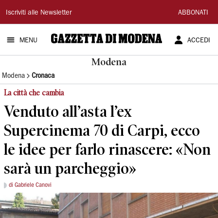
Gazzetta
Iscriviti alle Newsletter
ABBONATI
di
MENU
ACCEDI
Modena
Modena
Modena
Cronaca
La città che cambia
Venduto all’asta l’ex
Supercinema 70 di Carpi, ecco
le idee per farlo rinascere: «Non
sarà un parcheggio»
di Gabriele Canovi