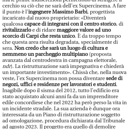
cerchio su ciò che ne sarà dell’ex Supercinema. A fare
il punto è l’
ingegnere Massimo Barbi
, progettista
incaricato dal nuovo proprietario: «Diventerà
qualcosa
capace di integrarsi con il centro storico
, di
rivitalizzarlo
e di ridare
maggiore valore ad uno
scorcio di Carpi che resta unico
. È da troppo tempo
che questa area risulta degradata, specialmente di
sera.
Non credo che sarà un luogo di cultura e
nemmeno un parcheggio multipiano
(proposta
avanzata dal centrodestra in campagna elettorale,
ndr
). La ristrutturazione sarà impegnativa e chiederà
un importante investimento». Chissà che, nella nuova
veste, l’ex Supercinema non possa diventare
sede di
negozi, uffici e residenze per lavoratori e studenti
.
Inagibile dopo il sisma del 2012, tutto l’edificio era
stato acquistato alcuni anni fa da un imprenditore
edile concordiese che nel 2022 ha però perso la vita in
un incidente stradale. La sua azienda è dunque ora
interessata da un Piano di ristrutturazione soggetto
ad omologazione, procedura dichiarata dal Tribunale
ad agosto 2023. Il progetto era quello di demolire