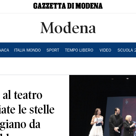
Modena
NACA
ITALIA MONDO
SPORT
TEMPO LIBERO
VIDEO
SCUOLA 
 al teatro
e le stelle
igiano da