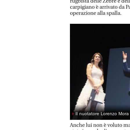
rugbista delle Zebre e del
carpigiano è arrivato da P
operazione alla spalla.
◗
Il nuotatore Lorenzo Mora
Anche lui non è voluto ma