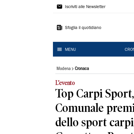
Gazzetta
Iscriviti alle Newsletter
di
Modena
Sfoglia il quotidiano
MENU
CRO
Modena
Cronaca
L’evento
Top Carpi Sport,
Comunale premiat
dello sport carp