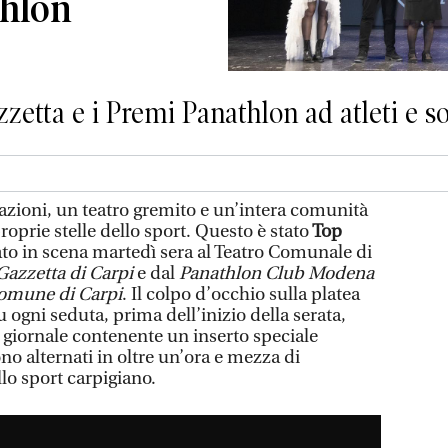
thlon
etta e i Premi Panathlon ad atleti e soc
zioni, un teatro gremito e un’intera comunità
proprie stelle dello sport. Questo è stato
Top
ato in scena martedì sera al Teatro Comunale di
azzetta di Carpi
e dal
Panathlon Club Modena
mune di Carpi
. Il colpo d’occhio sulla platea
u ogni seduta, prima dell’inizio della serata,
 giornale contenente un inserto speciale
ono alternati in oltre un’ora e mezza di
llo sport carpigiano.