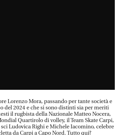
tore Lorenzo Mora, passando per tante società e
so del 2024 e che si sono distinti sia per meriti
uesti il rugbista della Nazionale Matteo Nocera,
ondial Quartirolo di volley, il Team Skate Carpi,
 sci Ludovica Righi e Michele Iacomino, celebre
cletta da Carpi a Capo Nord. Tutto qui?