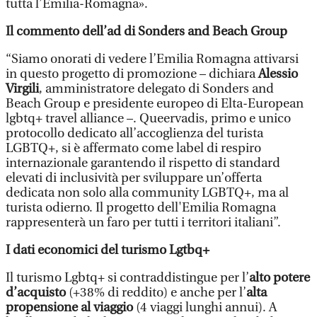
tutta l’Emilia-Romagna».
Il commento dell’ad di Sonders and Beach Group
“Siamo onorati di vedere l’Emilia Romagna attivarsi
in questo progetto di promozione – dichiara
Alessio
Virgili
, amministratore delegato di Sonders and
Beach Group e presidente europeo di Elta-European
lgbtq+ travel alliance –. Queervadis, primo e unico
protocollo dedicato all’accoglienza del turista
LGBTQ+, si è affermato come label di respiro
internazionale garantendo il rispetto di standard
elevati di inclusività per sviluppare un’offerta
dedicata non solo alla community LGBTQ+, ma al
turista odierno. Il progetto dell'Emilia Romagna
rappresenterà un faro per tutti i territori italiani”.
I dati economici del turismo Lgtbq+
Il turismo Lgbtq+ si contraddistingue per l’
alto potere
d’acquisto
(+38% di reddito) e anche per l’
alta
propensione al viaggio
(4 viaggi lunghi annui). A