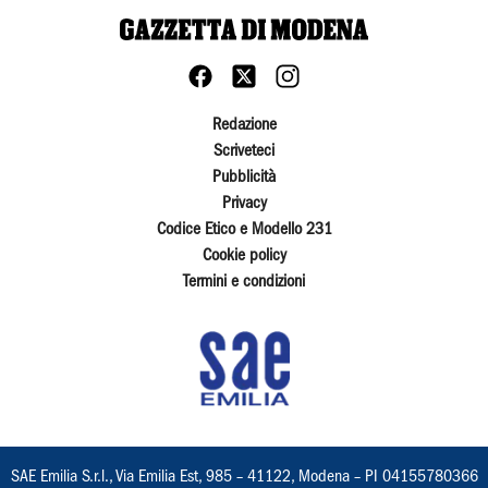
Redazione
Scriveteci
Pubblicità
Privacy
Codice Etico e Modello 231
Cookie policy
Termini e condizioni
SAE Emilia S.r.l., Via Emilia Est, 985 – 41122, Modena – PI 04155780366