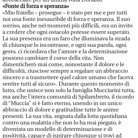
«Fonte di forza e speranza»
«Mio fratello – prosegue – è stato per me e per tutti
noi una fonte inesauribile di forza e speranza. Il suo
sorriso, anche nei momenti più difficili, era un invito
a credere che ogni ostacolo potesse essere superato.
La sua presenza era un faro che illuminava la strada
di chiunque lo incontrasse, e ogni sua parola, ogni
gesto, ci ricordava che l’amore e la determinazione
possono cambiare il corso della vita. Non
dimenticherò mai come, nonostante il dolore e le
difficoltà, riuscisse sempre a regalare un abbraccio
sincero e a trasmettere quel calore umano che faceva
sentire tutti al sicuro». Durante questo momento di
lutto, che unisce non solo la famiglia Mucciarini tutta,
ma anche l’intera comunità di Spilamberto, il ricordo
di “Muccia” si è fatto eterno, unendo in un unico
abbraccio di dolore e gratitudine tutte le anime
presenti. La sua vita, segnata dalla lotta quotidiana
contro una malattia che non lo ha mai piegato, è
diventata un modello di determinazione e di
positività, capace di ispirare chiunque si trovi ad