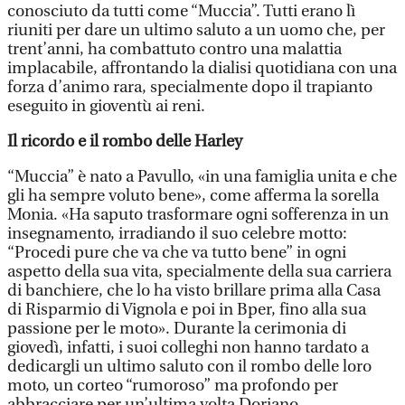
conosciuto da tutti come “Muccia”. Tutti erano lì
riuniti per dare un ultimo saluto a un uomo che, per
trent’anni, ha combattuto contro una malattia
implacabile, affrontando la dialisi quotidiana con una
forza d’animo rara, specialmente dopo il trapianto
eseguito in gioventù ai reni.
Il ricordo e il rombo delle Harley
“Muccia” è nato a Pavullo, «in una famiglia unita e che
gli ha sempre voluto bene», come afferma la sorella
Monia. «Ha saputo trasformare ogni sofferenza in un
insegnamento, irradiando il suo celebre motto:
“Procedi pure che va che va tutto bene” in ogni
aspetto della sua vita, specialmente della sua carriera
di banchiere, che lo ha visto brillare prima alla Casa
di Risparmio di Vignola e poi in Bper, fino alla sua
passione per le moto». Durante la cerimonia di
giovedì, infatti, i suoi colleghi non hanno tardato a
dedicargli un ultimo saluto con il rombo delle loro
moto, un corteo “rumoroso” ma profondo per
abbracciare per un’ultima volta Doriano.