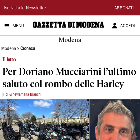
Gazzetta
Iscriviti alle Newsletter
ABBONATI
di
MENU
ACCEDI
Modena
Modena
Modena
Cronaca
Il lutto
Per Doriano Mucciarini l’ultimo
saluto col rombo delle Harley
di Ginevramaria Bianchi