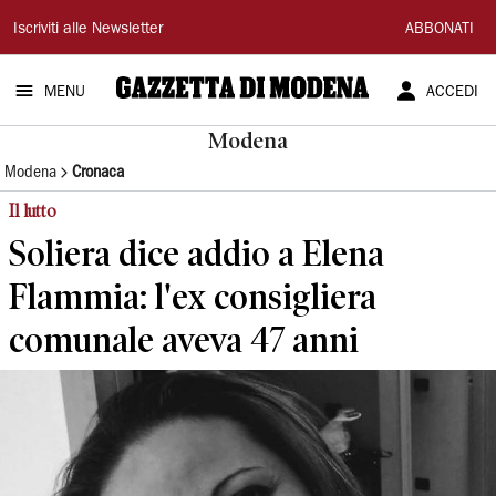
Gazzetta
Iscriviti alle Newsletter
ABBONATI
di
MENU
ACCEDI
Modena
Modena
Modena
Cronaca
Il lutto
Soliera dice addio a Elena
Flammia: l'ex consigliera
comunale aveva 47 anni