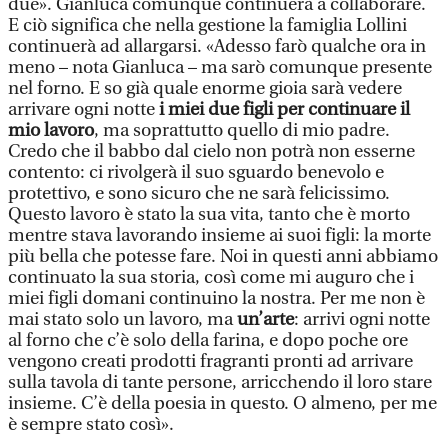
due». Gianluca comunque continuerà a collaborare.
E ciò significa che nella gestione la famiglia Lollini
continuerà ad allargarsi. «Adesso farò qualche ora in
meno – nota Gianluca – ma sarò comunque presente
nel forno. E so già quale enorme gioia sarà vedere
arrivare ogni notte
i miei due figli per continuare il
mio lavoro
, ma soprattutto quello di mio padre.
Credo che il babbo dal cielo non potrà non esserne
contento: ci rivolgerà il suo sguardo benevolo e
protettivo, e sono sicuro che ne sarà felicissimo.
Questo lavoro è stato la sua vita, tanto che è morto
mentre stava lavorando insieme ai suoi figli: la morte
più bella che potesse fare. Noi in questi anni abbiamo
continuato la sua storia, così come mi auguro che i
miei figli domani continuino la nostra. Per me non è
mai stato solo un lavoro, ma
un’arte
: arrivi ogni notte
al forno che c’è solo della farina, e dopo poche ore
vengono creati prodotti fragranti pronti ad arrivare
sulla tavola di tante persone, arricchendo il loro stare
insieme. C’è della poesia in questo. O almeno, per me
è sempre stato così».