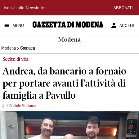
Gazzetta
Iscriviti alle Newsletter
ABBONATI
di
MENU
ACCEDI
Modena
Modena
Modena
Cronaca
Scelte di vita
Andrea, da bancario a fornaio
per portare avanti l’attività di
famiglia a Pavullo
di Daniele Montanari