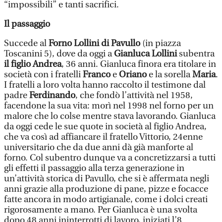
“impossibili” e tanti sacrifici.
Il passaggio
Succede al
Forno Lollini di Pavullo
(in piazza
Toscanini 5), dove da oggi a
Gianluca Lollini
subentra
il figlio Andrea
, 36 anni. Gianluca finora era titolare in
società con i fratelli
Franco
e
Oriano
e la sorella
Maria
.
I fratelli a loro volta hanno raccolto il testimone dal
padre
Ferdinando
, che fondò l’attività nel 1958,
facendone la sua vita: morì nel 1998 nel forno per un
malore che lo colse mentre stava lavorando. Gianluca
da oggi cede le sue quote in società al figlio Andrea,
che va così ad affiancare il fratello Vittorio, 24enne
universitario che da due anni dà già manforte al
forno. Col subentro dunque va a concretizzarsi a tutti
gli effetti il passaggio alla terza generazione in
un’attività storica di Pavullo, che si è affermata negli
anni grazie alla produzione di pane, pizze e focacce
fatte ancora in modo artigianale, come i dolci creati
rigorosamente a mano. Per Gianluca è una svolta
dopo 48 anni ininterrotti di lavoro, iniziati l’8