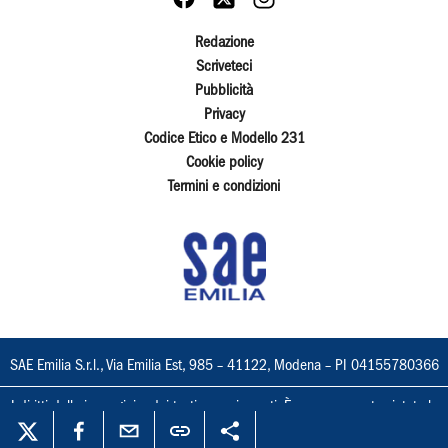
Redazione
Scriveteci
Pubblicità
Privacy
Codice Etico e Modello 231
Cookie policy
Termini e condizioni
SAE Emilia S.r.l., Via Emilia Est, 985 – 41122, Modena – PI 04155780366
I diritti delle immagini e dei testi sono riservati. È espressamente vietata la
loro riproduzione con qualsiasi mezzo e l'adattamento totale o parziale.